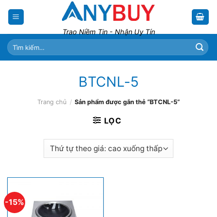
Skip
to
content
Trao Niềm Tin - Nhận Uy Tín
Tìm
kiếm:
BTCNL-5
Trang chủ
/
Sản phẩm được gắn thẻ “BTCNL-5”
LỌC
-15%