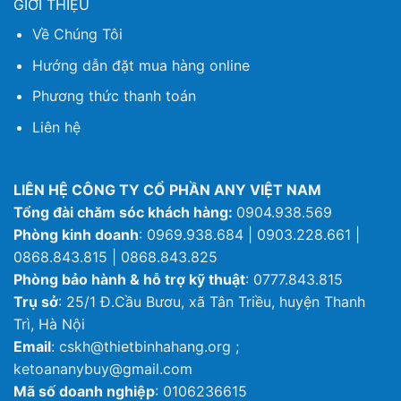
GIỚI THIỆU
Về Chúng Tôi
Hướng dẫn đặt mua hàng online
Phương thức thanh toán
Liên hệ
LIÊN HỆ CÔNG TY CỔ PHẦN ANY VIỆT NAM
Tổng đài chăm sóc khách hàng:
0904.938.569
Phòng kinh doanh
: 0969.938.684 | 0903.228.661 |
0868.843.815 | 0868.843.825
Phòng bảo hành & hỗ trợ kỹ thuật
: 0777.843.815
Trụ sở
: 25/1 Đ.Cầu Bươu, xã Tân Triều, huyện Thanh
Trì, Hà Nội
Email
: cskh@thietbinhahang.org ;
ketoananybuy@gmail.com
Mã số doanh nghiệp
: 0106236615