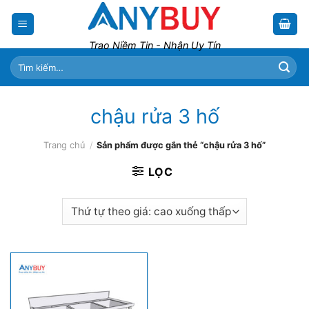
Skip
to
content
Trao Niềm Tin - Nhận Uy Tín
Tìm
kiếm:
chậu rửa 3 hố
Trang chủ
/
Sản phẩm được gắn thẻ “chậu rửa 3 hố”
LỌC