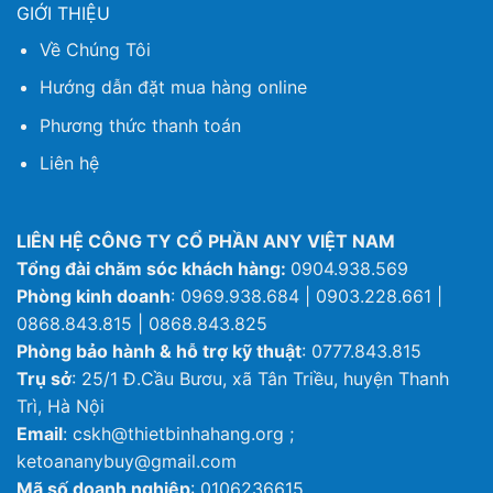
GIỚI THIỆU
Về Chúng Tôi
Hướng dẫn đặt mua hàng online
Phương thức thanh toán
Liên hệ
LIÊN HỆ CÔNG TY CỔ PHẦN ANY VIỆT NAM
Tổng đài chăm sóc khách hàng:
0904.938.569
Phòng kinh doanh
: 0969.938.684 | 0903.228.661 |
0868.843.815 | 0868.843.825
Phòng bảo hành & hỗ trợ kỹ thuật
: 0777.843.815
Trụ sở
: 25/1 Đ.Cầu Bươu, xã Tân Triều, huyện Thanh
Trì, Hà Nội
Email
: cskh@thietbinhahang.org ;
ketoananybuy@gmail.com
Mã số doanh nghiệp
: 0106236615