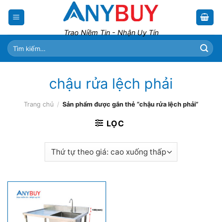
Skip
to
content
Trao Niềm Tin - Nhận Uy Tín
Tìm
kiếm:
chậu rửa lệch phải
Trang chủ
/
Sản phẩm được gắn thẻ “chậu rửa lệch phải”
LỌC