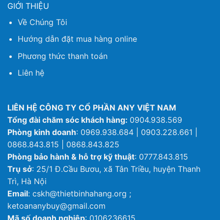
GIỚI THIỆU
Về Chúng Tôi
Hướng dẫn đặt mua hàng online
Phương thức thanh toán
Liên hệ
LIÊN HỆ CÔNG TY CỔ PHẦN ANY VIỆT NAM
Tổng đài chăm sóc khách hàng:
0904.938.569
Phòng kinh doanh
: 0969.938.684 | 0903.228.661 |
0868.843.815 | 0868.843.825
Phòng bảo hành & hỗ trợ kỹ thuật
: 0777.843.815
Trụ sở
: 25/1 Đ.Cầu Bươu, xã Tân Triều, huyện Thanh
Trì, Hà Nội
Email
: cskh@thietbinhahang.org ;
ketoananybuy@gmail.com
Mã số doanh nghiệp
: 0106236615