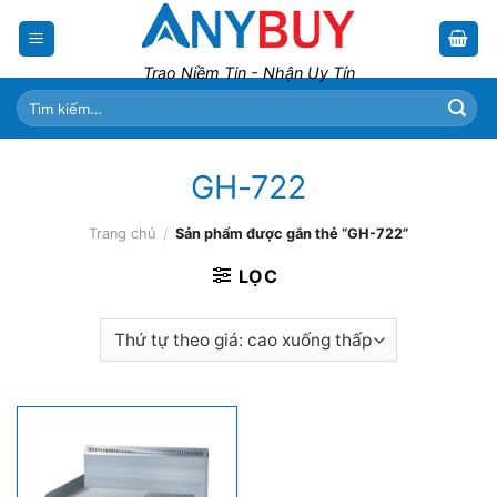
Skip
to
content
Trao Niềm Tin - Nhận Uy Tín
Tìm
kiếm:
GH-722
Trang chủ
/
Sản phẩm được gắn thẻ “GH-722”
LỌC