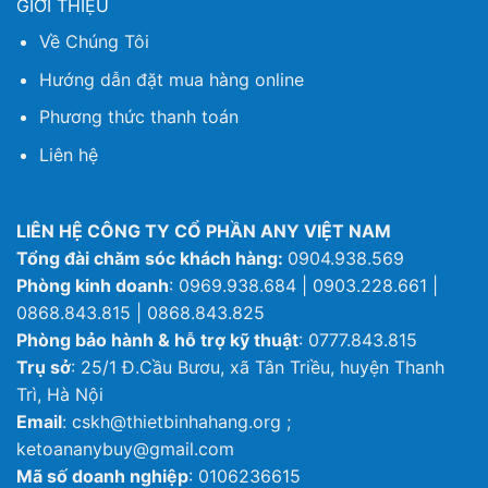
GIỚI THIỆU
Về Chúng Tôi
Hướng dẫn đặt mua hàng online
Phương thức thanh toán
Liên hệ
LIÊN HỆ CÔNG TY CỔ PHẦN ANY VIỆT NAM
Tổng đài chăm sóc khách hàng:
0904.938.569
Phòng kinh doanh
: 0969.938.684 | 0903.228.661 |
0868.843.815 | 0868.843.825
Phòng bảo hành & hỗ trợ kỹ thuật
: 0777.843.815
Trụ sở
: 25/1 Đ.Cầu Bươu, xã Tân Triều, huyện Thanh
Trì, Hà Nội
Email
: cskh@thietbinhahang.org ;
ketoananybuy@gmail.com
Mã số doanh nghiệp
: 0106236615