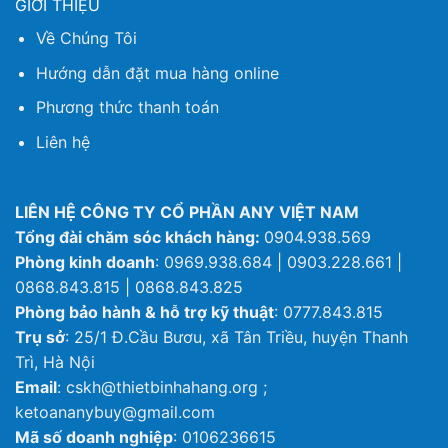
GIỚI THIỆU
Về Chúng Tôi
Hướng dẫn đặt mua hàng online
Phương thức thanh toán
Liên hệ
LIÊN HỆ CÔNG TY CỔ PHẦN ANY VIỆT NAM
Tổng đài chăm sóc khách hàng:
0904.938.569
Phòng kinh doanh
: 0969.938.684 | 0903.228.661 |
0868.843.815 | 0868.843.825
Phòng bảo hành & hỗ trợ kỹ thuật
: 0777.843.815
Trụ sở
: 25/1 Đ.Cầu Bươu, xã Tân Triều, huyện Thanh
Trì, Hà Nội
Email
: cskh@thietbinhahang.org ;
ketoananybuy@gmail.com
Mã số doanh nghiệp
: 0106236615