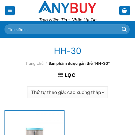
Skip
to
content
Trao Niềm Tin - Nhận Uy Tín
Tìm
kiếm:
HH-30
Trang chủ
/
Sản phẩm được gắn thẻ “HH-30”
LỌC