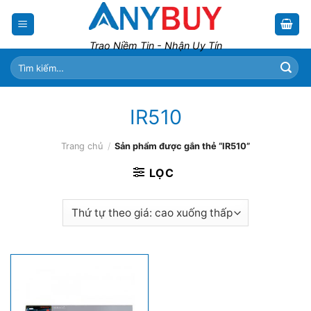
Skip
to
content
Trao Niềm Tin - Nhận Uy Tín
Tìm
kiếm:
IR510
Trang chủ
/
Sản phẩm được gắn thẻ “IR510”
LỌC