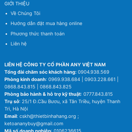
GIỚI THIỆU
Về Chúng Tôi
Hướng dẫn đặt mua hàng online
Phương thức thanh toán
Liên hệ
LIÊN HỆ CÔNG TY CỔ PHẦN ANY VIỆT NAM
Tổng đài chăm sóc khách hàng:
0904.938.569
Phòng kinh doanh
: 0969.938.684 | 0903.228.661 |
0868.843.815 | 0868.843.825
Phòng bảo hành & hỗ trợ kỹ thuật
: 0777.843.815
Trụ sở
: 25/1 Đ.Cầu Bươu, xã Tân Triều, huyện Thanh
Trì, Hà Nội
Email
: cskh@thietbinhahang.org ;
ketoananybuy@gmail.com
Mã số doanh nghiệp
: 0106236615