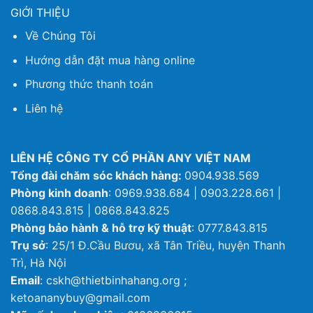
GIỚI THIỆU
Về Chúng Tôi
Hướng dẫn đặt mua hàng online
Phương thức thanh toán
Liên hệ
LIÊN HỆ CÔNG TY CỔ PHẦN ANY VIỆT NAM
Tổng đài chăm sóc khách hàng:
0904.938.569
Phòng kinh doanh
: 0969.938.684 | 0903.228.661 |
0868.843.815 | 0868.843.825
Phòng bảo hành & hỗ trợ kỹ thuật
: 0777.843.815
Trụ sở
: 25/1 Đ.Cầu Bươu, xã Tân Triều, huyện Thanh
Trì, Hà Nội
Email
: cskh@thietbinhahang.org ;
ketoananybuy@gmail.com