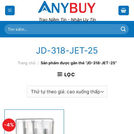
Skip
to
content
Trao Niềm Tin - Nhận Uy Tín
Tìm
kiếm:
JD-318-JET-25
Trang chủ
/
Sản phẩm được gắn thẻ “JD-318-JET-25”
LỌC
-4%