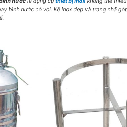
 bình nước
là dụng cụ
thiết bị inox
không thể thiếu
ay bình nước có vòi. Kệ inox đẹp và trang nhã gó
ế.