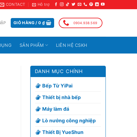
CONTACT
Hỗ trợ
HẬP
GIỎ HÀNG /
0
₫
0904.938.569
DỤNG
SẢN PHẨM
LIÊN HỆ CSKH
DANH MỤC CHÍNH
Bếp Từ YiPai
Thiết bị nhà bếp
Máy làm đá
Lò nướng công nghiệp
Thiết Bị YueShun