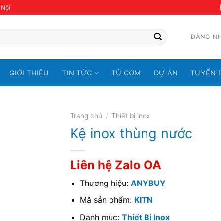
 Nội
ĐĂNG N
GIỚI THIỆU
TIN TỨC
TỦ CƠM
DỰ ÁN
TUYỂN 
Trang chủ
/
Thiết bị inox
Kệ inox thùng nước
Liên hệ Zalo OA
Thương hiệu:
ANYBUY
Mã sản phẩm:
KITN
Danh mục:
Thiết Bị Inox