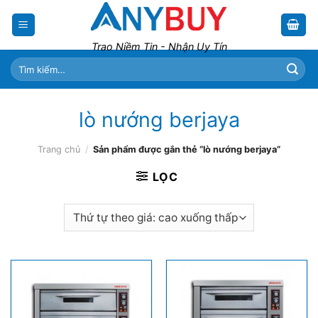
Skip
to
content
Trao Niềm Tin - Nhận Uy Tín
Tìm
kiếm:
lò nướng berjaya
Trang chủ
/
Sản phẩm được gắn thẻ “lò nướng berjaya”
LỌC