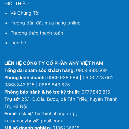
GIỚI THIỆU
Về Chúng Tôi
Hướng dẫn đặt mua hàng online
Phương thức thanh toán
Liên hệ
LIÊN HỆ CÔNG TY CỔ PHẦN ANY VIỆT NAM
Tổng đài chăm sóc khách hàng:
0904.938.569
Phòng kinh doanh
: 0969.938.684 | 0903.228.661 |
0868.843.815 | 0868.843.825
Phòng bảo hành & hỗ trợ kỹ thuật
: 0777.843.815
Trụ sở
: 25/1 Đ.Cầu Bươu, xã Tân Triều, huyện Thanh
Trì, Hà Nội
Email
: cskh@thietbinhahang.org ;
ketoananybuy@gmail.com
Mã số doanh nghiệp
: 0106236615