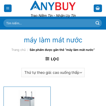
Skip
to
content
Trao Niềm Tin - Nhận Uy Tín
Tìm
kiếm:
máy làm mát nước
Trang chủ
/
Sản phẩm được gắn thẻ “máy làm mát nước”
LỌC