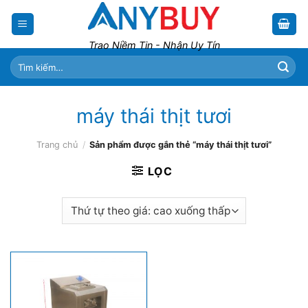
Skip
to
content
Trao Niềm Tin - Nhận Uy Tín
Tìm
kiếm:
máy thái thịt tươi
Trang chủ
/
Sản phẩm được gắn thẻ “máy thái thịt tươi”
LỌC