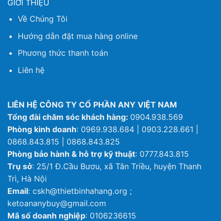
GIỚI THIỆU
Về Chúng Tôi
Hướng dẫn đặt mua hàng online
Phương thức thanh toán
Liên hệ
LIÊN HỆ CÔNG TY CỔ PHẦN ANY VIỆT NAM
Tổng đài chăm sóc khách hàng:
0904.938.569
Phòng kinh doanh
: 0969.938.684 | 0903.228.661 |
0868.843.815 | 0868.843.825
Phòng bảo hành & hỗ trợ kỹ thuật
: 0777.843.815
Trụ sở
: 25/1 Đ.Cầu Bươu, xã Tân Triều, huyện Thanh
Trì, Hà Nội
Email
: cskh@thietbinhahang.org ;
ketoananybuy@gmail.com
Mã số doanh nghiệp
: 0106236615