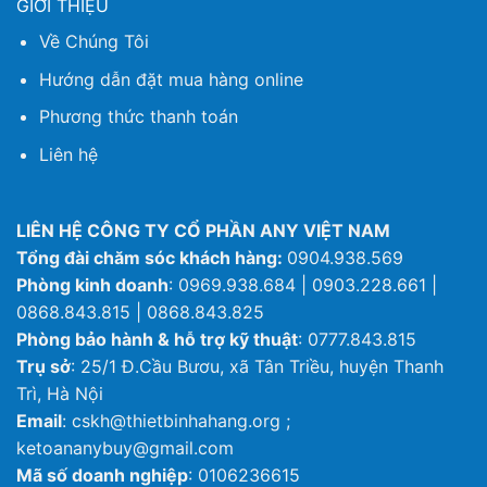
GIỚI THIỆU
Về Chúng Tôi
Hướng dẫn đặt mua hàng online
Phương thức thanh toán
Liên hệ
LIÊN HỆ CÔNG TY CỔ PHẦN ANY VIỆT NAM
Tổng đài chăm sóc khách hàng:
0904.938.569
Phòng kinh doanh
: 0969.938.684 | 0903.228.661 |
0868.843.815 | 0868.843.825
Phòng bảo hành & hỗ trợ kỹ thuật
: 0777.843.815
Trụ sở
: 25/1 Đ.Cầu Bươu, xã Tân Triều, huyện Thanh
Trì, Hà Nội
Email
: cskh@thietbinhahang.org ;
ketoananybuy@gmail.com
Mã số doanh nghiệp
: 0106236615