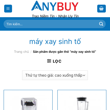
Skip
to
content
Trao Niềm Tin - Nhận Uy Tín
Tìm
kiếm:
máy xay sinh tố
Trang chủ
/
Sản phẩm được gắn thẻ “máy xay sinh tố”
LỌC