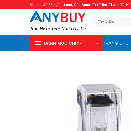
Skip
Địa chỉ: Số 25 ngõ 1 đường Cầu Bươu, Tân Triều, Thanh Trì, Hà
to
content
Tìm
kiếm:
Trao Niềm Tin - Nhận Uy Tín
TRANG CHỦ
DANH MỤC CHÍNH