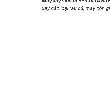
Máy xay sinh tố BERJAYA
BJ
xay các loại rau củ, máy còn g