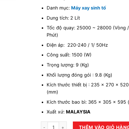
Danh mục:
Máy xay sinh tố
Dung tích: 2 Lít
Tốc độ quay: 25000 ~ 28000 (Vòng 
Phút)
Điện áp: 220-240 / 1/ 50Hz
Công suất: 1500 (W)
Trọng lượng: 9 (Kg)
Khối lượng đóng gói : 9.8 (Kg)
Kích thước thiết bị : 235 x 270 x 520
(mm)
Kích thước bao bì: 365 x 305 x 595
Xuất xứ:
MALAYSIA
Máy xay sinh tố BERJAYA BJY-CB2SC-B số 
THÊM VÀO GIỎ HÀN