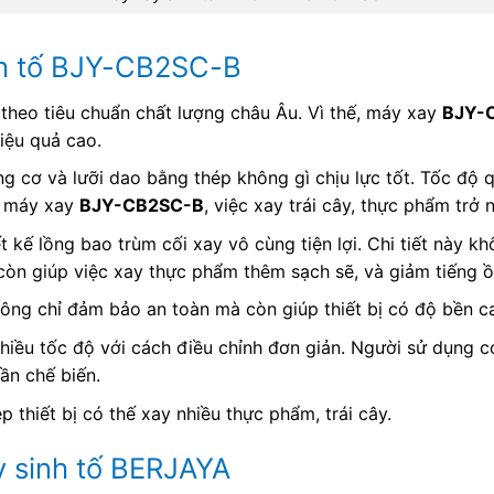
nh tố BJY-CB2SC-B
theo tiêu chuẩn chất lượng châu Âu. Vì thế, máy xay
BJY-
iệu quả cao.
ộng cơ và lưỡi dao bằng thép không gì chịu lực tốt. Tốc đ
i máy xay
BJY-CB2SC-B
, việc xay trái cây, thực phẩm trở 
t kế lồng bao trùm cối xay vô cùng tiện lợi. Chi tiết này 
 còn giúp việc xay thực phẩm thêm sạch sẽ, và giảm tiếng ồ
ông chỉ đảm bảo an toàn mà còn giúp thiết bị có độ bền c
iều tốc độ với cách điều chỉnh đơn giản. Người sử dụng c
ần chế biến.
ép thiết bị có thế xay nhiều thực phẩm, trái cây.
y sinh tố BERJAYA