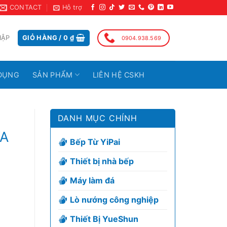
CONTACT
Hỗ trợ
HẬP
GIỎ HÀNG /
0
₫
0904.938.569
DỤNG
SẢN PHẨM
LIÊN HỆ CSKH
DANH MỤC CHÍNH
YA
Bếp Từ YiPai
Thiết bị nhà bếp
Máy làm đá
Lò nướng công nghiệp
Thiết Bị YueShun