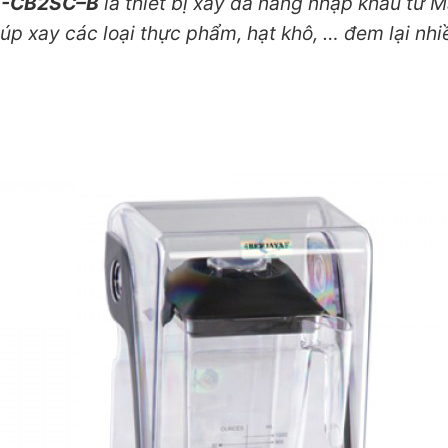
Y-CB2SC
–
B
là thiết bị xay đa năng nhập khẩu từ 
iúp xay các loại thực phẩm, hạt khô, … đem lại nhi