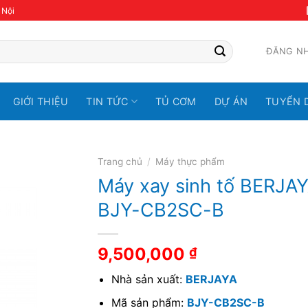
 Nội
ĐĂNG N
GIỚI THIỆU
TIN TỨC
TỦ CƠM
DỰ ÁN
TUYỂN 
Trang chủ
/
Máy thực phẩm
Máy xay sinh tố BERJA
BJY-CB2SC-B
9,500,000
₫
Nhà sản xuất:
BERJAYA
Mã sản phẩm:
BJY-CB2SC-B