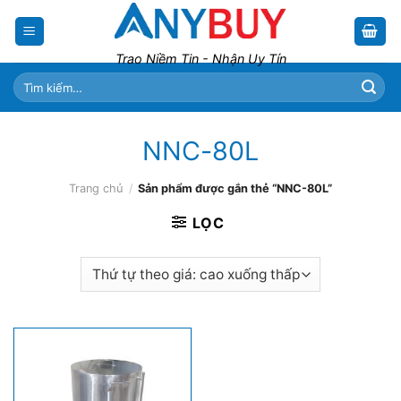
Skip
to
content
Trao Niềm Tin - Nhận Uy Tín
Tìm
kiếm:
NNC-80L
Trang chủ
/
Sản phẩm được gắn thẻ “NNC-80L”
LỌC