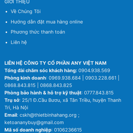
GIỚI THIỆU
Về Chúng Tôi
Hướng dẫn đặt mua hàng online
Phương thức thanh toán
Liên hệ
LIÊN HỆ CÔNG TY CỔ PHẦN ANY VIỆT NAM
Tổng đài chăm sóc khách hàng:
0904.938.569
Phòng kinh doanh
: 0969.938.684 | 0903.228.661 |
0868.843.815 | 0868.843.825
Phòng bảo hành & hỗ trợ kỹ thuật
: 0777.843.815
Trụ sở
: 25/1 Đ.Cầu Bươu, xã Tân Triều, huyện Thanh
Trì, Hà Nội
Email
: cskh@thietbinhahang.org ;
ketoananybuy@gmail.com
Mã số doanh nghiệp
: 0106236615