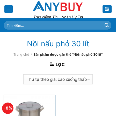
Skip
to
content
Trao Niềm Tin - Nhận Uy Tín
Tìm
kiếm:
Nồi nấu phở 30 lít
Trang chủ
/
Sản phẩm được gắn thẻ “Nồi nấu phở 30 lít”
LỌC
-8%