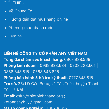
GIỚI THIỆU
Về Chúng Tôi
Hướng dẫn đặt mua hàng online
Phương thức thanh toán
Liên hệ
LIÊN HỆ CÔNG TY CỔ PHẦN ANY VIỆT NAM
Tổng đài chăm sóc khách hàng:
0904.938.569
Phòng kinh doanh
: 0969.938.684 | 0903.228.661 |
0868.843.815 | 0868.843.825
Phòng bảo hành & hỗ trợ kỹ thuật
: 0777.843.815
Trụ sở
: 25/1 Đ.Cầu Bươu, xã Tân Triều, huyện Thanh
Trì, Hà Nội
Email
: cskh@thietbinhahang.org ;
ketoananybuy@gmail.com
Mã số doanh nghiệp
: 0106236615