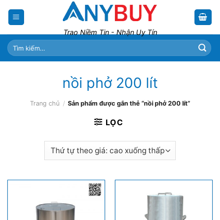
Skip
to
content
Trao Niềm Tin - Nhận Uy Tín
Tìm
kiếm:
nồi phở 200 lít
Trang chủ
/
Sản phẩm được gắn thẻ “nồi phở 200 lít”
LỌC