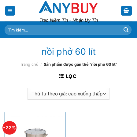
Skip
to
content
Trao Niềm Tin - Nhận Uy Tín
Tìm
kiếm:
nồi phở 60 lít
Trang chủ
/
Sản phẩm được gắn thẻ “nồi phở 60 lít”
LỌC
-22%