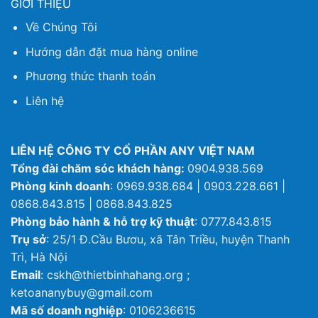
GIỚI THIỆU
Về Chúng Tôi
Hướng dẫn đặt mua hàng online
Phương thức thanh toán
Liên hệ
LIÊN HỆ CÔNG TY CỔ PHẦN ANY VIỆT NAM
Tổng đài chăm sóc khách hàng:
0904.938.569
Phòng kinh doanh
: 0969.938.684 | 0903.228.661 |
0868.843.815 | 0868.843.825
Phòng bảo hành & hỗ trợ kỹ thuật
: 0777.843.815
Trụ sở
: 25/1 Đ.Cầu Bươu, xã Tân Triều, huyện Thanh
Trì, Hà Nội
Email
: cskh@thietbinhahang.org ;
ketoananybuy@gmail.com
Mã số doanh nghiệp
: 0106236615