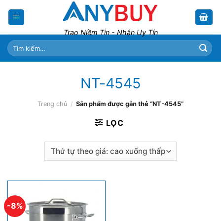
Skip
to
content
Trao Niềm Tin - Nhận Uy Tín
Tìm
kiếm:
NT-4545
Trang chủ
/
Sản phẩm được gắn thẻ “NT-4545”
LỌC
-8%