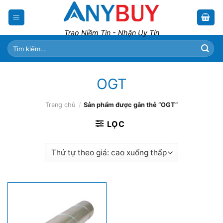
Skip
to
content
Trao Niềm Tin - Nhận Uy Tín
Tìm
kiếm:
OGT
Trang chủ
/
Sản phẩm được gắn thẻ “OGT”
LỌC