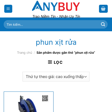
Skip
to
content
Trao Niềm Tin - Nhận Uy Tín
Tìm
kiếm:
phun xịt rửa
Trang chủ
/
Sản phẩm được gắn thẻ “phun xịt rửa”
LỌC