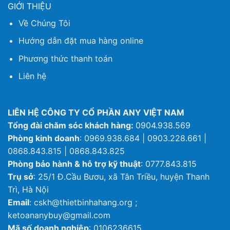
GIỚI THIỆU
Về Chúng Tôi
Hướng dẫn đặt mua hàng online
Phương thức thanh toán
Liên hệ
LIÊN HỆ CÔNG TY CỔ PHẦN ANY VIỆT NAM
Tổng đài chăm sóc khách hàng:
0904.938.569
Phòng kinh doanh
: 0969.938.684 | 0903.228.661 |
0868.843.815 | 0868.843.825
Phòng bảo hành & hỗ trợ kỹ thuật
: 0777.843.815
Trụ sở
: 25/1 Đ.Cầu Bươu, xã Tân Triều, huyện Thanh
Trì, Hà Nội
Email
: cskh@thietbinhahang.org ;
ketoananybuy@gmail.com
Mã số doanh nghiệp
: 0106236615