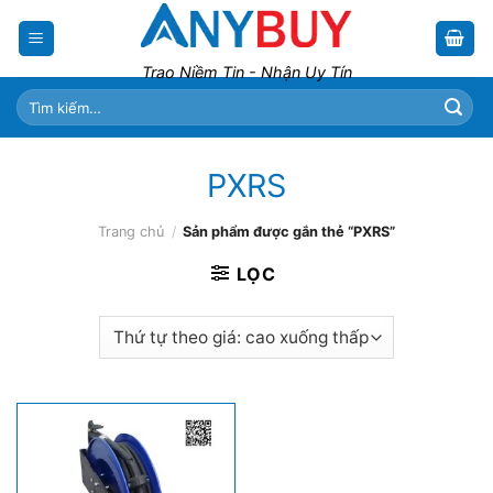
Skip
to
content
Trao Niềm Tin - Nhận Uy Tín
Tìm
kiếm:
PXRS
Trang chủ
/
Sản phẩm được gắn thẻ “PXRS”
LỌC