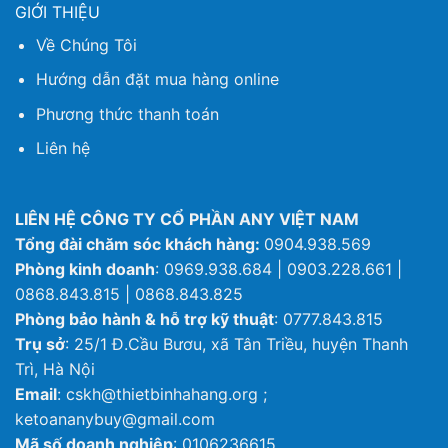
GIỚI THIỆU
Về Chúng Tôi
Hướng dẫn đặt mua hàng online
Phương thức thanh toán
Liên hệ
LIÊN HỆ CÔNG TY CỔ PHẦN ANY VIỆT NAM
Tổng đài chăm sóc khách hàng:
0904.938.569
Phòng kinh doanh
: 0969.938.684 | 0903.228.661 |
0868.843.815 | 0868.843.825
Phòng bảo hành & hỗ trợ kỹ thuật
: 0777.843.815
Trụ sở
: 25/1 Đ.Cầu Bươu, xã Tân Triều, huyện Thanh
Trì, Hà Nội
Email
: cskh@thietbinhahang.org ;
ketoananybuy@gmail.com
Mã số doanh nghiệp
: 0106236615