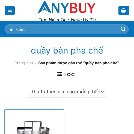
Skip
to
content
Trao Niềm Tin - Nhận Uy Tín
Tìm
kiếm:
quầy bàn pha chế
Trang chủ
/
Sản phẩm được gắn thẻ “quầy bàn pha chế”
LỌC