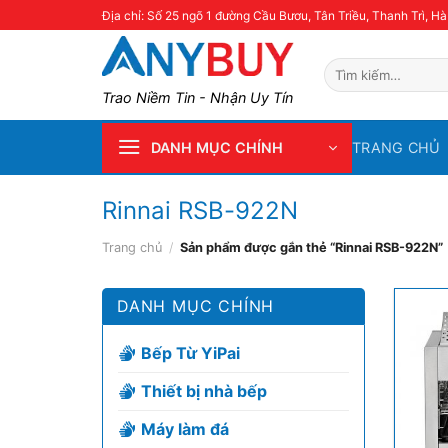
Skip
Địa chỉ: Số 25 ngõ 1 đường Cầu Bươu, Tân Triều, Thanh Trì, Hà
to
content
Tìm
kiếm:
Trao Niềm Tin - Nhận Uy Tín
TRANG CHỦ
DANH MỤC CHÍNH
Rinnai RSB-922N
Trang chủ
/
Sản phẩm được gắn thẻ “Rinnai RSB-922N”
DANH MỤC CHÍNH
Bếp Từ YiPai
Thiết bị nhà bếp
Máy làm đá