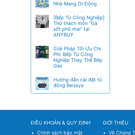
Nhà Mạng Di Động
[Bếp Từ Công Nghiệp]
Thử thách món “Gà
sốt phô mai” tại
ANYBUY
Giải Pháp Tối Ưu Chi
Phí: Bếp Từ Công
Nghiệp Thay Thế Bếp
Gas
Hướng dẫn cài đặt tủ
đông Berjaya
ĐIỀU KHOẢN & QUY ĐỊNH
GIỚI THIỆU
Chính sách bảo mật
Về Chúng T