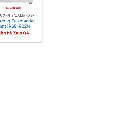
NƯỚNG SALAMANDER
nướng Salamander
innai RSB-922N
iên hệ Zalo OA