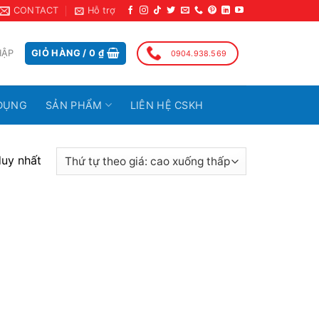
CONTACT
Hỗ trợ
HẬP
GIỎ HÀNG /
0
₫
0904.938.569
DỤNG
SẢN PHẨM
LIÊN HỆ CSKH
duy nhất