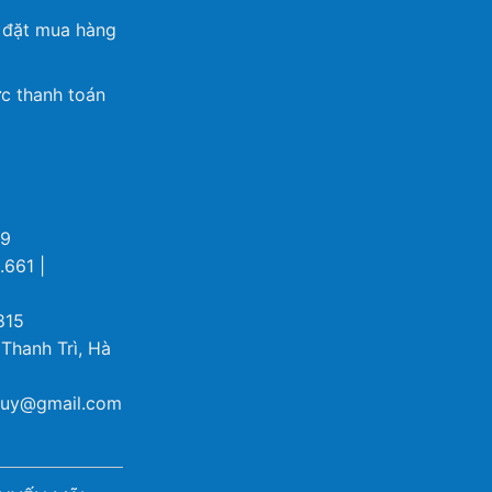
 đặt mua hàng
c thanh toán
69
.661 |
815
 Thanh Trì, Hà
ybuy@gmail.com