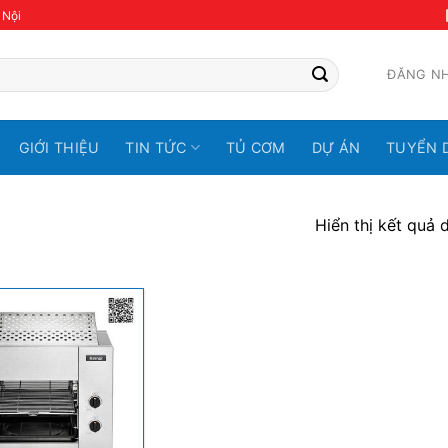
 Nội
ĐĂNG N
GIỚI THIỆU
TIN TỨC
TỦ CƠM
DỰ ÁN
TUYỂN 
Hiển thị kết quả 