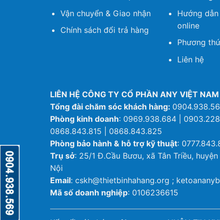
Vận chuyển & Giao nhận
Hướng dẫn
online
Chính sách đổi trả hàng
Phương thứ
Liên hệ
LIÊN HỆ CÔNG TY CỔ PHẦN ANY VIỆT NAM
Tổng đài chăm sóc khách hàng:
0904.938.5
Phòng kinh doanh
: 0969.938.684 | 0903.228
0868.843.815 | 0868.843.825
Phòng bảo hành & hỗ trợ kỹ thuật
: 0777.843.
Trụ sở
: 25/1 Đ.Cầu Bươu, xã Tân Triều, huyện
Nội
Email
: cskh@thietbinhahang.org ; ketoanan
Mã số doanh nghiệp
: 0106236615