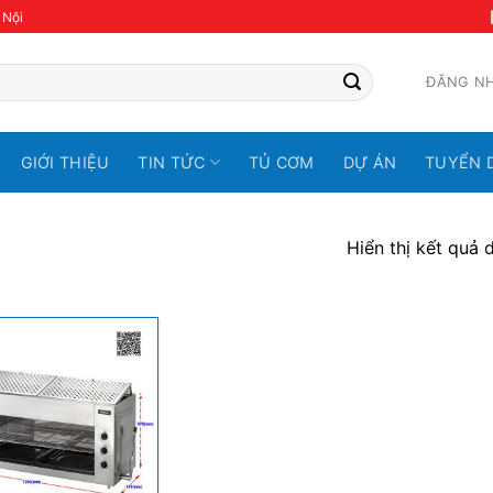
 Nội
ĐĂNG N
GIỚI THIỆU
TIN TỨC
TỦ CƠM
DỰ ÁN
TUYỂN 
Hiển thị kết quả 