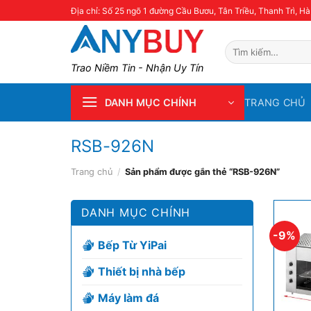
Skip
Địa chỉ: Số 25 ngõ 1 đường Cầu Bươu, Tân Triều, Thanh Trì, Hà
to
content
Tìm
kiếm:
Trao Niềm Tin - Nhận Uy Tín
TRANG CHỦ
DANH MỤC CHÍNH
RSB-926N
Trang chủ
/
Sản phẩm được gắn thẻ “RSB-926N”
DANH MỤC CHÍNH
-9%
Bếp Từ YiPai
Thiết bị nhà bếp
Máy làm đá