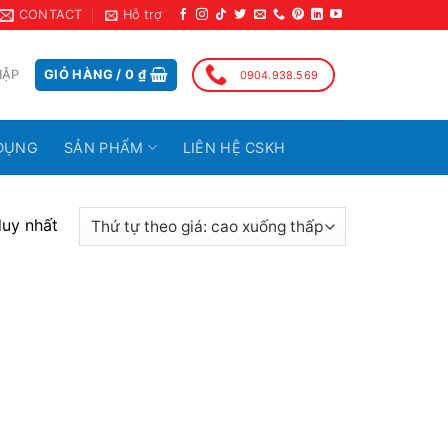
CONTACT
Hỗ trợ
HẬP
GIỎ HÀNG /
0
₫
0904.938.569
DỤNG
SẢN PHẨM
LIÊN HỆ CSKH
duy nhất