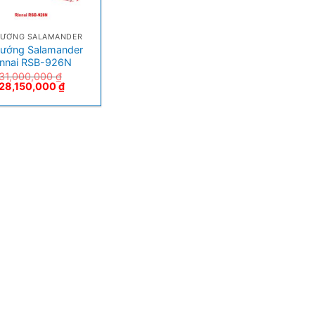
NƯỚNG SALAMANDER
nướng Salamander
innai RSB-926N
31,000,000
₫
28,150,000
₫