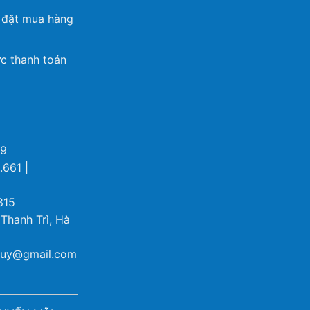
 đặt mua hàng
c thanh toán
69
.661 |
815
 Thanh Trì, Hà
ybuy@gmail.com