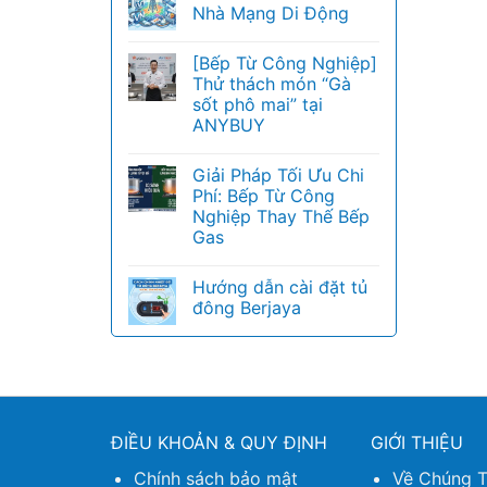
Nhà Mạng Di Động
[Bếp Từ Công Nghiệp]
Thử thách món “Gà
sốt phô mai” tại
ANYBUY
Giải Pháp Tối Ưu Chi
Phí: Bếp Từ Công
Nghiệp Thay Thế Bếp
Gas
Hướng dẫn cài đặt tủ
đông Berjaya
ĐIỀU KHOẢN & QUY ĐỊNH
GIỚI THIỆU
Chính sách bảo mật
Về Chúng T