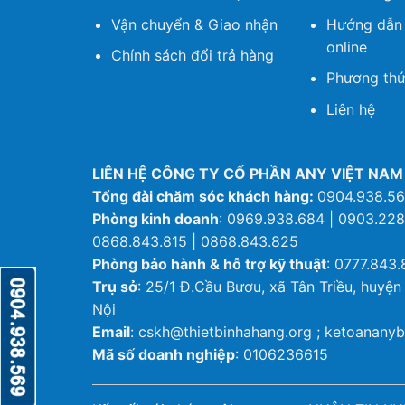
Vận chuyển & Giao nhận
Hướng dẫn
online
Chính sách đổi trả hàng
Phương thứ
Liên hệ
LIÊN HỆ CÔNG TY CỔ PHẦN ANY VIỆT NAM
Tổng đài chăm sóc khách hàng:
0904.938.5
Phòng kinh doanh
: 0969.938.684 | 0903.228
0868.843.815 | 0868.843.825
Phòng bảo hành & hỗ trợ kỹ thuật
: 0777.843.
Trụ sở
: 25/1 Đ.Cầu Bươu, xã Tân Triều, huyện
Nội
Email
: cskh@thietbinhahang.org ; ketoanan
Mã số doanh nghiệp
: 0106236615