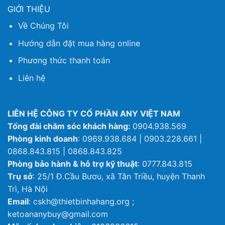
GIỚI THIỆU
Về Chúng Tôi
Hướng dẫn đặt mua hàng online
Phương thức thanh toán
Liên hệ
LIÊN HỆ CÔNG TY CỔ PHẦN ANY VIỆT NAM
Tổng đài chăm sóc khách hàng:
0904.938.569
Phòng kinh doanh
: 0969.938.684 | 0903.228.661 |
0868.843.815 | 0868.843.825
Phòng bảo hành & hỗ trợ kỹ thuật
: 0777.843.815
Trụ sở
: 25/1 Đ.Cầu Bươu, xã Tân Triều, huyện Thanh
Trì, Hà Nội
Email
: cskh@thietbinhahang.org ;
ketoananybuy@gmail.com