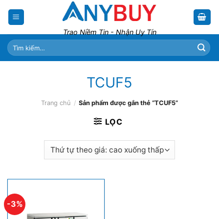
Skip
to
content
Trao Niềm Tin - Nhận Uy Tín
Tìm
kiếm:
TCUF5
Trang chủ
/
Sản phẩm được gắn thẻ “TCUF5”
LỌC
-3%