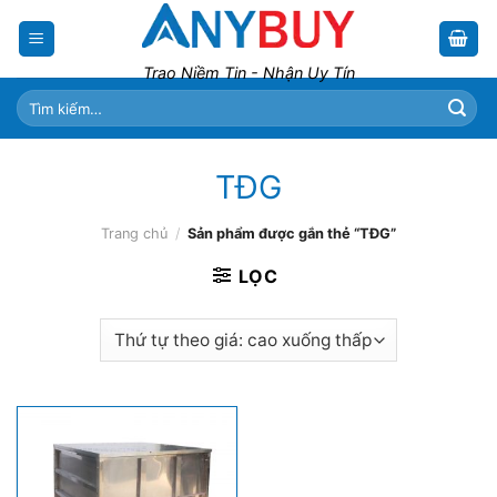
Skip
to
content
Trao Niềm Tin - Nhận Uy Tín
Tìm
kiếm:
TĐG
Trang chủ
/
Sản phẩm được gắn thẻ “TĐG”
LỌC