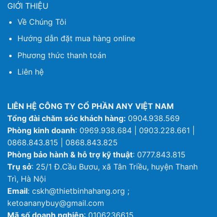
GIỚI THIỆU
Về Chúng Tôi
Hướng dẫn đặt mua hàng online
Phương thức thanh toán
Liên hệ
LIÊN HỆ CÔNG TY CỔ PHẦN ANY VIỆT NAM
Tổng đài chăm sóc khách hàng:
0904.938.569
Phòng kinh doanh
: 0969.938.684 | 0903.228.661 |
0868.843.815 | 0868.843.825
Phòng bảo hành & hỗ trợ kỹ thuật
: 0777.843.815
Trụ sở
: 25/1 Đ.Cầu Bươu, xã Tân Triều, huyện Thanh
Trì, Hà Nội
Email
: cskh@thietbinhahang.org ;
ketoananybuy@gmail.com
Mã số doanh nghiệp
: 0106236615