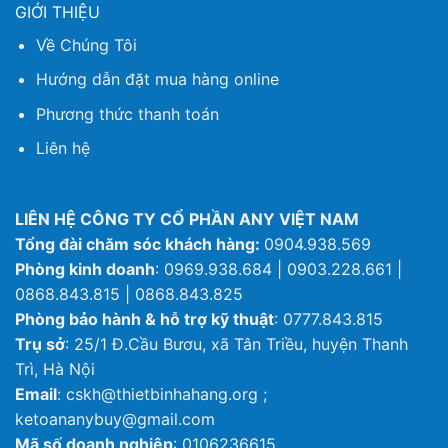
GIỚI THIỆU
Về Chúng Tôi
Hướng dẫn đặt mua hàng online
Phương thức thanh toán
Liên hệ
LIÊN HỆ CÔNG TY CỔ PHẦN ANY VIỆT NAM
Tổng đài chăm sóc khách hàng:
0904.938.569
Phòng kinh doanh
: 0969.938.684 | 0903.228.661 |
0868.843.815 | 0868.843.825
Phòng bảo hành & hỗ trợ kỹ thuật
: 0777.843.815
Trụ sở
: 25/1 Đ.Cầu Bươu, xã Tân Triều, huyện Thanh
Trì, Hà Nội
Email
: cskh@thietbinhahang.org ;
ketoananybuy@gmail.com
Mã số doanh nghiệp
: 0106236615