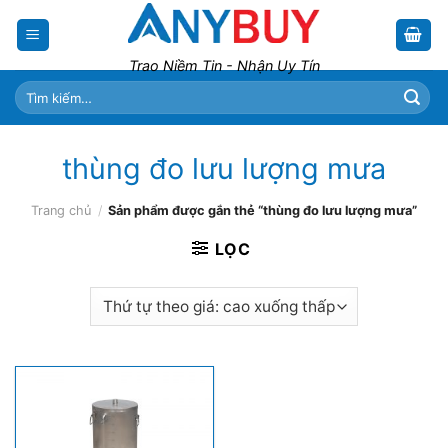
Skip
to
content
Trao Niềm Tin - Nhận Uy Tín
Tìm
kiếm:
thùng đo lưu lượng mưa
Trang chủ
/
Sản phẩm được gắn thẻ “thùng đo lưu lượng mưa”
LỌC