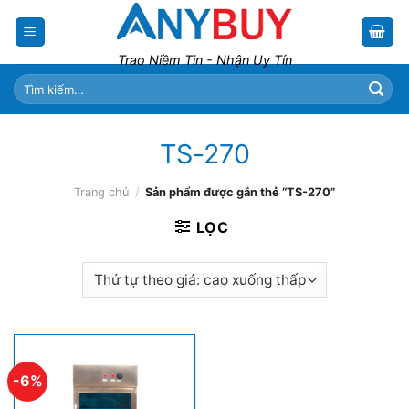
Skip
to
content
Trao Niềm Tin - Nhận Uy Tín
Tìm
kiếm:
TS-270
Trang chủ
/
Sản phẩm được gắn thẻ “TS-270”
LỌC
-6%