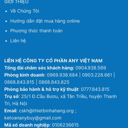
GIỚI THIỆU
Về Chúng Tôi
Hướng dẫn đặt mua hàng online
Phương thức thanh toán
Liên hệ
LIÊN HỆ CÔNG TY CỔ PHẦN ANY VIỆT NAM
Tổng đài chăm sóc khách hàng:
0904.938.569
Phòng kinh doanh
: 0969.938.684 | 0903.228.661 |
0868.843.815 | 0868.843.825
Phòng bảo hành & hỗ trợ kỹ thuật
: 0777.843.815
Trụ sở
: 25/1 Đ.Cầu Bươu, xã Tân Triều, huyện Thanh
Trì, Hà Nội
Email
: cskh@thietbinhahang.org ;
ketoananybuy@gmail.com
Mã số doanh nghiệp
: 0106236615