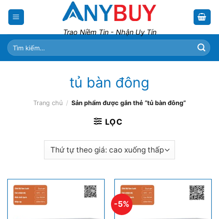
Skip
to
content
Trao Niềm Tin - Nhận Uy Tín
Tìm
kiếm:
tủ bàn đông
Trang chủ
/
Sản phẩm được gắn thẻ “tủ bàn đông”
LỌC
-5%