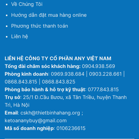
Về Chúng Tôi
Hướng dẫn đặt mua hàng online
Phương thức thanh toán
Liên hệ
LIÊN HỆ CÔNG TY CỔ PHẦN ANY VIỆT NAM
Tổng đài chăm sóc khách hàng:
0904.938.569
Phòng kinh doanh
: 0969.938.684 | 0903.228.661 |
0868.843.815 | 0868.843.825
Phòng bảo hành & hỗ trợ kỹ thuật
: 0777.843.815
Trụ sở
: 25/1 Đ.Cầu Bươu, xã Tân Triều, huyện Thanh
Trì, Hà Nội
Email
: cskh@thietbinhahang.org ;
ketoananybuy@gmail.com
Mã số doanh nghiệp
: 0106236615