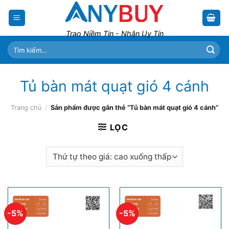
Skip
to
content
Trao Niềm Tin - Nhận Uy Tín
Tìm
kiếm:
Tủ bàn mát quạt gió 4 cánh
Trang chủ
/
Sản phẩm được gắn thẻ “Tủ bàn mát quạt gió 4 cánh”
LỌC
-5%
-5%