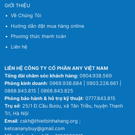
GIỚI THIỆU
Về Chúng Tôi
Hướng dẫn đặt mua hàng online
Phương thức thanh toán
Liên hệ
LIÊN HỆ CÔNG TY CỔ PHẦN ANY VIỆT NAM
Tổng đài chăm sóc khách hàng:
0904.938.569
Phòng kinh doanh
: 0969.938.684 | 0903.228.661 |
0868.843.815 | 0868.843.825
Phòng bảo hành & hỗ trợ kỹ thuật
: 0777.843.815
Trụ sở
: 25/1 Đ.Cầu Bươu, xã Tân Triều, huyện Thanh
Trì, Hà Nội
Email
: cskh@thietbinhahang.org ;
ketoananybuy@gmail.com