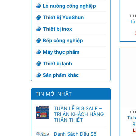
Lò nướng công nghiệp
+
TỦ 
Thiết Bị YueShun
Tủ
Thiết bị inox
Bếp công nghiệp
Máy thực phẩm
Thiết bị lạnh
Sản phẩm khác
TIN MỚI NHẤT
+
TUẦN LỄ BIG SALE –
TỦ 
TRI ÂN KHÁCH HÀNG
Tủ 
THÂN THIẾT
q
L
Danh Sách Đầu Số