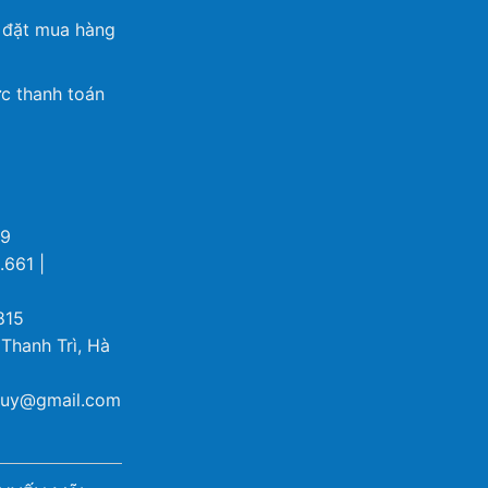
 đặt mua hàng
c thanh toán
69
.661 |
815
 Thanh Trì, Hà
ybuy@gmail.com