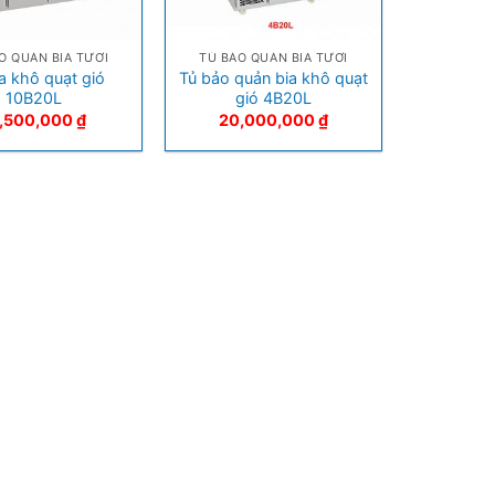
+
O QUẢN BIA TƯƠI
TỦ BẢO QUẢN BIA TƯƠI
ia khô quạt gió
Tủ bảo quản bia khô quạt
10B20L
gió 4B20L
7,500,000
₫
20,000,000
₫