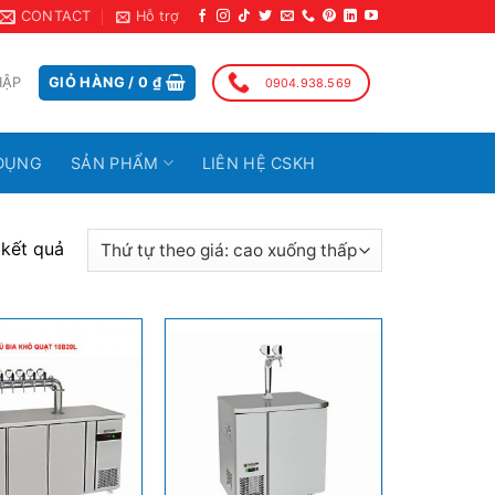
CONTACT
Hỗ trợ
HẬP
GIỎ HÀNG /
0
₫
0904.938.569
DỤNG
SẢN PHẨM
LIÊN HỆ CSKH
 kết quả