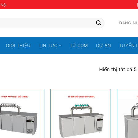
 Nội
ĐĂNG N
GIỚI THIỆU
TIN TỨC
TỦ CƠM
DỰ ÁN
TUYỂN 
Hiển thị tất cả 5