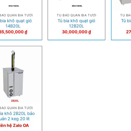
+
+
BẢO QUẢN BIA TƯƠI
TỦ BẢO QUẢN BIA TƯƠI
TỦ BẢ
 bia khô quạt gió
Tủ bia khô quạt gió
Tủ b
14B20L
12B20L
35,500,000
₫
30,000,000
₫
2
BẢO QUẢN BIA TƯƠI
bia khô 2B20L bảo
uản 2 keg 20 lít
iên hệ Zalo OA