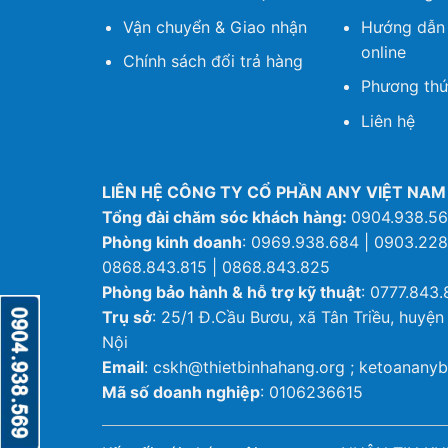
Vận chuyển & Giao nhận
Hướng dẫn
online
Chính sách đổi trả hàng
Phương thứ
Liên hệ
LIÊN HỆ CÔNG TY CỔ PHẦN ANY VIỆT NAM
Tổng đài chăm sóc khách hàng:
0904.938.5
Phòng kinh doanh
: 0969.938.684 | 0903.228
0868.843.815 | 0868.843.825
Phòng bảo hành & hỗ trợ kỹ thuật
: 0777.843.
Trụ sở
: 25/1 Đ.Cầu Bươu, xã Tân Triều, huyện
Nội
Email
: cskh@thietbinhahang.org ; ketoanan
Mã số doanh nghiệp
: 0106236615