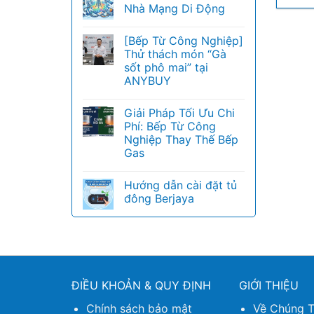
Nhà Mạng Di Động
[Bếp Từ Công Nghiệp]
Thử thách món “Gà
sốt phô mai” tại
ANYBUY
Giải Pháp Tối Ưu Chi
Phí: Bếp Từ Công
Nghiệp Thay Thế Bếp
Gas
Hướng dẫn cài đặt tủ
đông Berjaya
ĐIỀU KHOẢN & QUY ĐỊNH
GIỚI THIỆU
Chính sách bảo mật
Về Chúng T