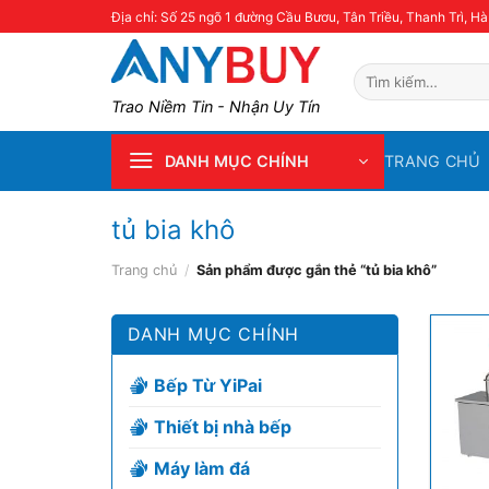
Skip
Địa chỉ: Số 25 ngõ 1 đường Cầu Bươu, Tân Triều, Thanh Trì, Hà
to
content
Tìm
kiếm:
Trao Niềm Tin - Nhận Uy Tín
TRANG CHỦ
DANH MỤC CHÍNH
tủ bia khô
Trang chủ
/
Sản phẩm được gắn thẻ “tủ bia khô”
DANH MỤC CHÍNH
Bếp Từ YiPai
Thiết bị nhà bếp
Máy làm đá