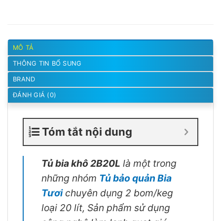
MÔ TẢ
THÔNG TIN BỔ SUNG
BRAND
ĐÁNH GIÁ (0)
Tóm tắt nội dung
Tủ bia khô
2B20L
là một trong
những nhóm
Tủ bảo quản Bia
Tươi
chuyên dụng 2 bom/keg
loại 20 lít, Sản phẩm sử dụng