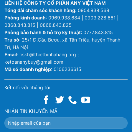
LIÊN HỆ CÔNG TY CỔ PHẦN ANY VIỆT NAM
Tổng đài chăm sóc khách hàng:
0904.938.569
Phòng kinh doanh
: 0969.938.684 | 0903.228.661 |
0868.843.815 | 0868.843.825
Phòng bảo hành & hỗ trợ kỹ thuật
: 0777.843.815
Trụ sở
: 25/1 Đ.Cầu Bươu, xã Tân Triều, huyện Thanh
Trì, Hà Nội
Email
: cskh@thietbinhahang.org ;
ketoananybuy@gmail.com
Mã số doanh nghiệp
: 0106236615
Kết nối với chúng tôi
NHẬN TIN KHUYẾN MÃI