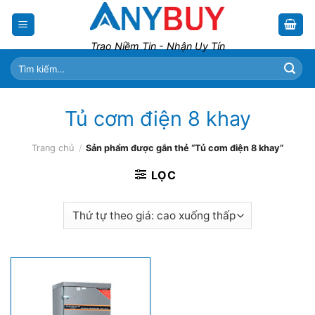
Skip
to
content
Trao Niềm Tin - Nhận Uy Tín
Tìm
kiếm:
Tủ cơm điện 8 khay
Trang chủ
/
Sản phẩm được gắn thẻ “Tủ cơm điện 8 khay”
LỌC