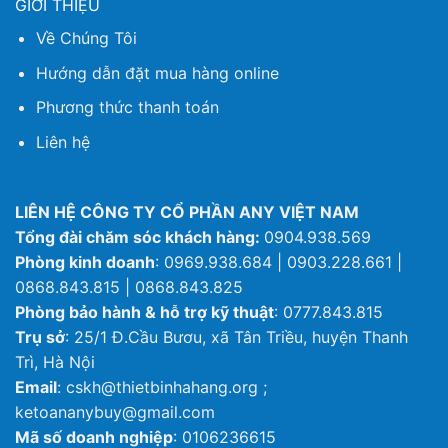
GIỚI THIỆU
Về Chúng Tôi
Hướng dẫn đặt mua hàng online
Phương thức thanh toán
Liên hệ
LIÊN HỆ CÔNG TY CỔ PHẦN ANY VIỆT NAM
Tổng đài chăm sóc khách hàng:
0904.938.569
Phòng kinh doanh
: 0969.938.684 | 0903.228.661 |
0868.843.815 | 0868.843.825
Phòng bảo hành & hỗ trợ kỹ thuật
: 0777.843.815
Trụ sở
: 25/1 Đ.Cầu Bươu, xã Tân Triều, huyện Thanh
Trì, Hà Nội
Email
: cskh@thietbinhahang.org ;
ketoananybuy@gmail.com
Mã số doanh nghiệp
: 0106236615