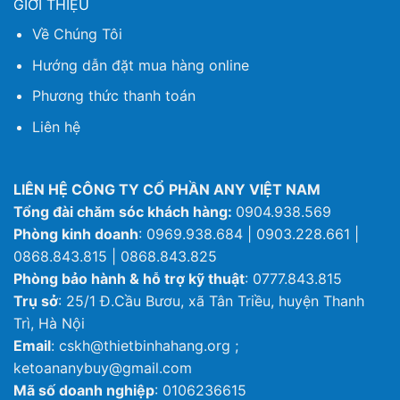
GIỚI THIỆU
Về Chúng Tôi
Hướng dẫn đặt mua hàng online
Phương thức thanh toán
Liên hệ
LIÊN HỆ CÔNG TY CỔ PHẦN ANY VIỆT NAM
Tổng đài chăm sóc khách hàng:
0904.938.569
Phòng kinh doanh
: 0969.938.684 | 0903.228.661 |
0868.843.815 | 0868.843.825
Phòng bảo hành & hỗ trợ kỹ thuật
: 0777.843.815
Trụ sở
: 25/1 Đ.Cầu Bươu, xã Tân Triều, huyện Thanh
Trì, Hà Nội
Email
: cskh@thietbinhahang.org ;
ketoananybuy@gmail.com
Mã số doanh nghiệp
: 0106236615