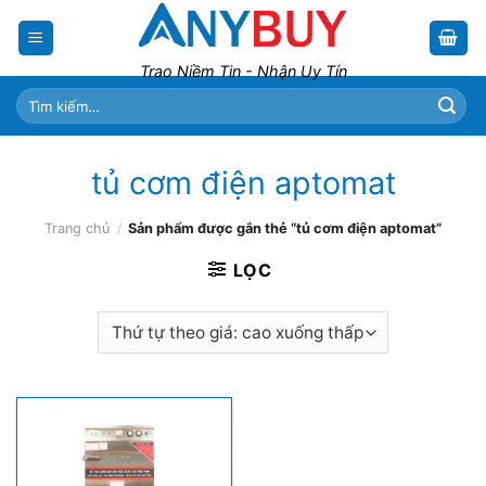
Skip
to
content
Trao Niềm Tin - Nhận Uy Tín
Tìm
kiếm:
tủ cơm điện aptomat
Trang chủ
/
Sản phẩm được gắn thẻ “tủ cơm điện aptomat”
LỌC