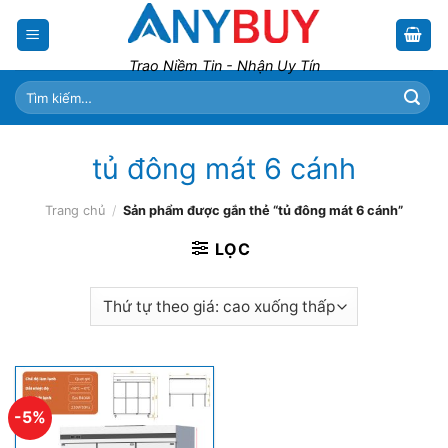
Skip
to
content
Trao Niềm Tin - Nhận Uy Tín
Tìm
kiếm:
tủ đông mát 6 cánh
Trang chủ
/
Sản phẩm được gắn thẻ “tủ đông mát 6 cánh”
LỌC
-5%