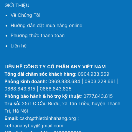
GIỚI THIỆU
Về Chúng Tôi
Hướng dẫn đặt mua hàng online
Phương thức thanh toán
Liên hệ
LIÊN HỆ CÔNG TY CỔ PHẦN ANY VIỆT NAM
Tổng đài chăm sóc khách hàng:
0904.938.569
Phòng kinh doanh
: 0969.938.684 | 0903.228.661 |
0868.843.815 | 0868.843.825
Phòng bảo hành & hỗ trợ kỹ thuật
: 0777.843.815
Trụ sở
: 25/1 Đ.Cầu Bươu, xã Tân Triều, huyện Thanh
Trì, Hà Nội
Email
: cskh@thietbinhahang.org ;
ketoananybuy@gmail.com