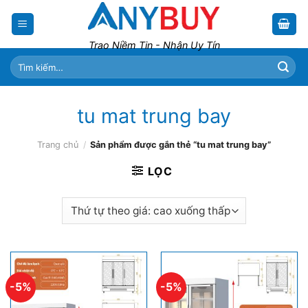
Skip
to
content
Trao Niềm Tin - Nhận Uy Tín
Tìm
kiếm:
tu mat trung bay
Trang chủ
/
Sản phẩm được gắn thẻ “tu mat trung bay”
LỌC
-5%
-5%