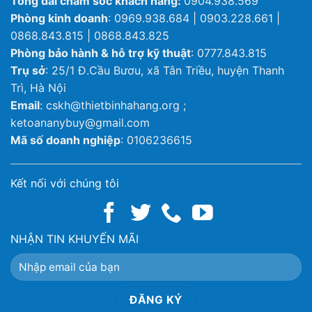
Tổng đài chăm sóc khách hàng:
0904.938.569
Phòng kinh doanh
: 0969.938.684 | 0903.228.661 |
0868.843.815 | 0868.843.825
Phòng bảo hành & hỗ trợ kỹ thuật
: 0777.843.815
Trụ sở
: 25/1 Đ.Cầu Bươu, xã Tân Triều, huyện Thanh
Trì, Hà Nội
Email
: cskh@thietbinhahang.org ;
ketoananybuy@gmail.com
Mã số doanh nghiệp
: 0106236615
Kết nối với chúng tôi
NHẬN TIN KHUYẾN MÃI