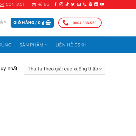
CONTACT
Hỗ trợ
HẬP
GIỎ HÀNG /
0
₫
0904.938.569
DỤNG
SẢN PHẨM
LIÊN HỆ CSKH
duy nhất