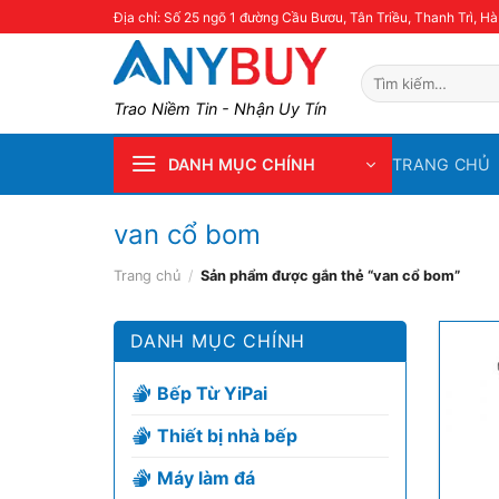
Skip
Địa chỉ: Số 25 ngõ 1 đường Cầu Bươu, Tân Triều, Thanh Trì, Hà
to
content
Tìm
kiếm:
Trao Niềm Tin - Nhận Uy Tín
TRANG CHỦ
DANH MỤC CHÍNH
van cổ bom
Trang chủ
/
Sản phẩm được gắn thẻ “van cổ bom”
DANH MỤC CHÍNH
Bếp Từ YiPai
Thiết bị nhà bếp
Máy làm đá