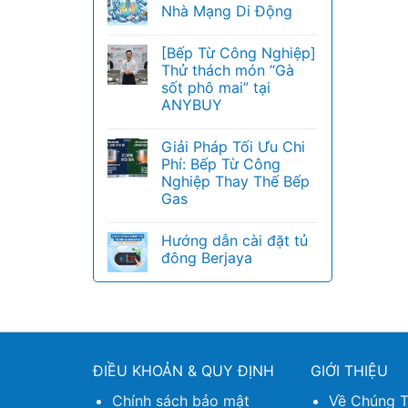
Nhà Mạng Di Động
[Bếp Từ Công Nghiệp]
Thử thách món “Gà
sốt phô mai” tại
ANYBUY
Giải Pháp Tối Ưu Chi
Phí: Bếp Từ Công
Nghiệp Thay Thế Bếp
Gas
Hướng dẫn cài đặt tủ
đông Berjaya
ĐIỀU KHOẢN & QUY ĐỊNH
GIỚI THIỆU
Chính sách bảo mật
Về Chúng T