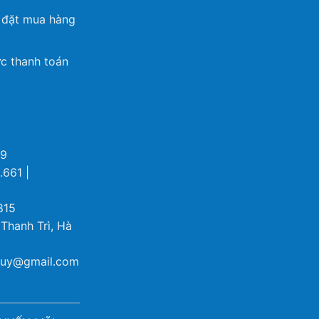
 đặt mua hàng
c thanh toán
69
.661 |
815
 Thanh Trì, Hà
ybuy@gmail.com