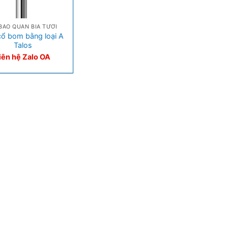
BẢO QUẢN BIA TƯƠI
cổ bom bằng loại A
Talos
iên hệ Zalo OA