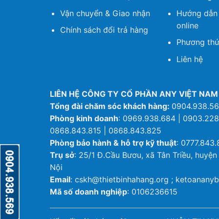
Vận chuyển & Giao nhận
Hướng dẫn
online
Chính sách đổi trả hàng
Phương thứ
Liên hệ
LIÊN HỆ CÔNG TY CỔ PHẦN ANY VIỆT NAM
Tổng đài chăm sóc khách hàng:
0904.938.5
Phòng kinh doanh
: 0969.938.684 | 0903.228
0868.843.815 | 0868.843.825
Phòng bảo hành & hỗ trợ kỹ thuật
: 0777.843.
Trụ sở
: 25/1 Đ.Cầu Bươu, xã Tân Triều, huyện
Nội
Email
: cskh@thietbinhahang.org ; ketoanan
Mã số doanh nghiệp
: 0106236615