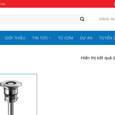
 Nội
ĐĂNG N
GIỚI THIỆU
TIN TỨC
TỦ CƠM
DỰ ÁN
TUYỂN 
Hiển thị kết quả 