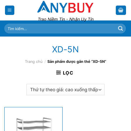
Skip
to
content
Trao Niềm Tin - Nhận Uy Tín
Tìm
kiếm:
XD-5N
Trang chủ
/
Sản phẩm được gắn thẻ “XD-5N”
LỌC