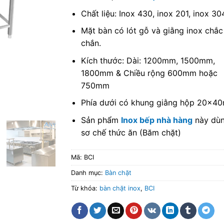
Chất liệu: Inox 430, inox 201, inox 30
Mặt bàn có lót gỗ và giằng inox chắc
chắn.
Kích thước: Dài: 1200mm, 1500mm,
1800mm & Chiều rộng 600mm hoặc
750mm
Phía dưới có khung giằng hộp 20x4
Sản phẩm
Inox bếp nhà hàng
này dù
sơ chế thức ăn (Băm chặt)
Mã:
BCI
Danh mục:
Bàn chặt
Từ khóa:
bàn chặt inox
,
BCI