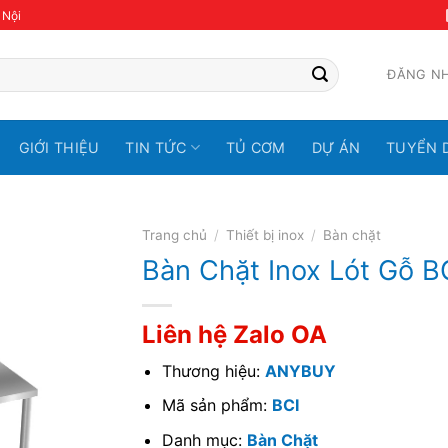
 Nội
ĐĂNG N
GIỚI THIỆU
TIN TỨC
TỦ CƠM
DỰ ÁN
TUYỂN 
Trang chủ
/
Thiết bị inox
/
Bàn chặt
Bàn Chặt Inox Lót Gỗ B
Liên hệ Zalo OA
Thương hiệu:
ANYBUY
Mã sản phẩm:
BCI
Danh mục:
Bàn Chặt