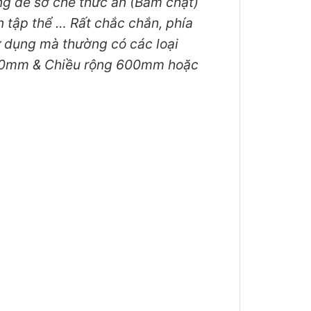
g để sơ chế thức ăn (Băm chặt)
 tập thể … Rất chắc chắn, phía
ử dụng mà thường có các loại
1800mm & Chiều rộng 600mm hoặc