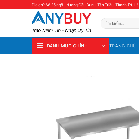
Skip
Địa chỉ: Số 25 ngõ 1 đường Cầu Bươu, Tân Triều, Thanh Trì, Hà
to
content
Tìm
kiếm:
Trao Niềm Tin - Nhận Uy Tín
TRANG CHỦ
DANH MỤC CHÍNH