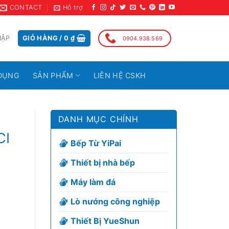
CONTACT
Hỗ trợ
HẬP
GIỎ HÀNG /
0
₫
0904.938.569
DỤNG
SẢN PHẨM
LIÊN HỆ CSKH
DANH MỤC CHÍNH
CI
Bếp Từ YiPai
Thiết bị nhà bếp
Máy làm đá
Lò nướng công nghiệp
Thiết Bị YueShun