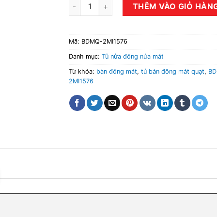
Tủ bàn đông mát quạt gió 2 cánh BDMQ-2MI
THÊM VÀO GIỎ HÀN
Mã:
BDMQ-2MI1576
Danh mục:
Tủ nửa đông nửa mát
Từ khóa:
bàn đông mát
,
tủ bàn đông mát quạt
,
BD
2MI1576