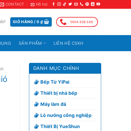
CONTACT
Hỗ trợ
HẬP
GIỎ HÀNG /
0
₫
0904.938.569
DỤNG
SẢN PHẨM
LIÊN HỆ CSKH
DANH MỤC CHÍNH
át
ió
Bếp Từ YiPai
Thiết bị nhà bếp
Máy làm đá
Lò nướng công nghiệp
Thiết Bị YueShun