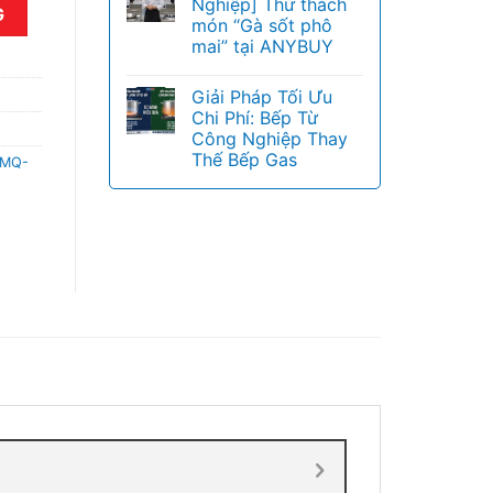
Nghiệp] Thử thách
1576 số lượng
G
món “Gà sốt phô
mai” tại ANYBUY
Giải Pháp Tối Ưu
Chi Phí: Bếp Từ
Công Nghiệp Thay
Thế Bếp Gas
MQ-