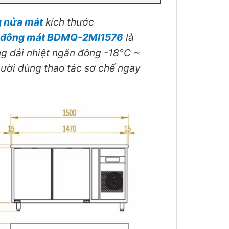
g nửa mát
kích thước
 đông mát BDMQ-2MI1576
là
g dải nhiệt ngăn đông -18°C ~
gười dùng thao tác sơ chế ngay