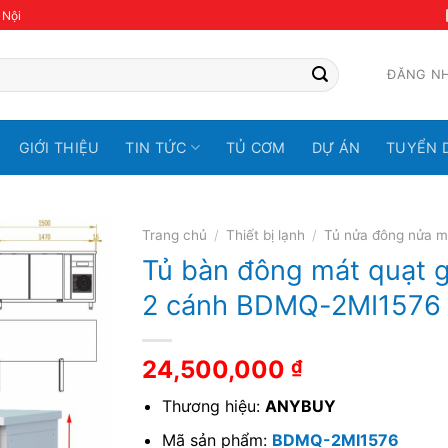
 Nội
ĐĂNG N
GIỚI THIỆU
TIN TỨC
TỦ CƠM
DỰ ÁN
TUYỂN 
Trang chủ
/
Thiết bị lạnh
/
Tủ nửa đông nửa m
Tủ bàn đông mát quạt g
2 cánh BDMQ-2MI1576
24,500,000
₫
Thương hiệu:
ANYBUY
Mã sản phẩm:
BDMQ-2MI1576