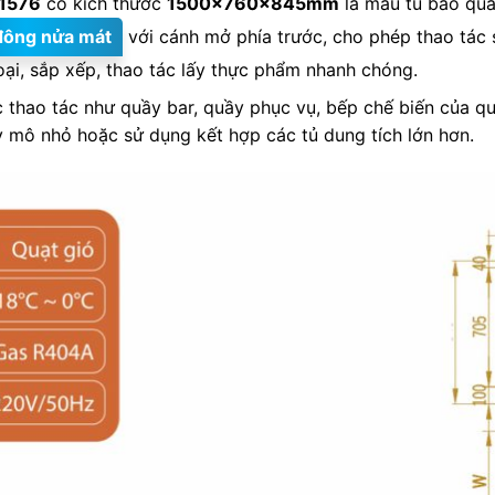
1576
có kích thước
1500x760x845mm
là mẫu tủ bảo qu
đông nửa mát
với cánh mở phía trước, cho phép thao tác 
oại, sắp xếp, thao tác lấy thực phẩm nhanh chóng.
thao tác như quầy bar, quầy phục vụ, bếp chế biến của qu
 mô nhỏ hoặc sử dụng kết hợp các tủ dung tích lớn hơn.