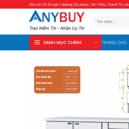
Skip
Địa chỉ: Số 25 ngõ 1 đường Cầu Bươu, Tân Triều, Thanh Trì, Hà
to
content
Tìm
kiếm:
Trao Niềm Tin - Nhận Uy Tín
TRANG CHỦ
DANH MỤC CHÍNH