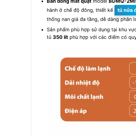
Bàn đông mát quạt
model
BDMQ-2MI
hành ở chế độ đông, thiết kế
tủ nửa 
thống nan giá đa tầng, dễ dàng phân l
Sản phẩm phù hợp sử dụng tại khu vực 
tủ
350 lít
phù hợp với các điểm có quy