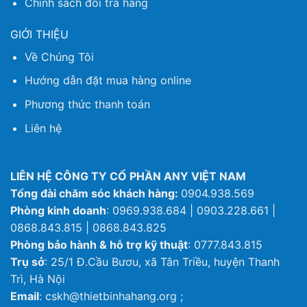
Chính sách đổi trả hàng
GIỚI THIỆU
Về Chúng Tôi
Hướng dẫn đặt mua hàng online
Phương thức thanh toán
Liên hệ
LIÊN HỆ CÔNG TY CỔ PHẦN ANY VIỆT NAM
Tổng đài chăm sóc khách hàng:
0904.938.569
Phòng kinh doanh
: 0969.938.684 | 0903.228.661 |
0868.843.815 | 0868.843.825
Phòng bảo hành & hỗ trợ kỹ thuật
: 0777.843.815
Trụ sở
: 25/1 Đ.Cầu Bươu, xã Tân Triều, huyện Thanh
Trì, Hà Nội
Email
: cskh@thietbinhahang.org ;