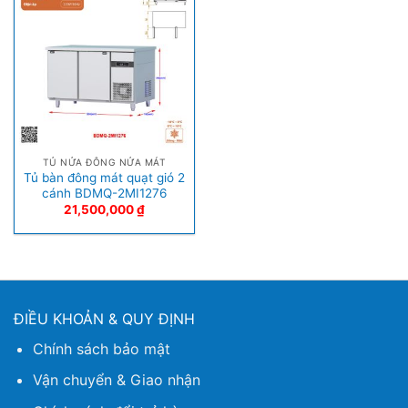
TỦ NỬA ĐÔNG NỬA MÁT
Tủ bàn đông mát quạt gió 2
cánh BDMQ-2MI1276
21,500,000
₫
ĐIỀU KHOẢN & QUY ĐỊNH
Chính sách bảo mật
Vận chuyển & Giao nhận