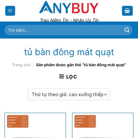
Skip
to
content
Trao Niềm Tin - Nhận Uy Tín
Tìm
kiếm:
tủ bàn đông mát quạt
Trang chủ
/
Sản phẩm được gắn thẻ “tủ bàn đông mát quạt”
LỌC