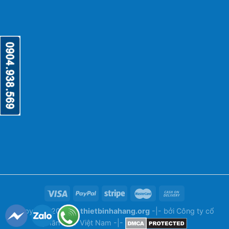
Copyright 2026 ©
thietbinhahang.org
-|- bởi
Công ty cổ
phần ANY Việt Nam
-|-