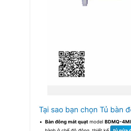
Tại sao bạn chọn Tủ bàn 
Bàn đông mát quạt
model
BDMQ-4MI
hành ở chế độ đông, thiết kế
tủ nửa 