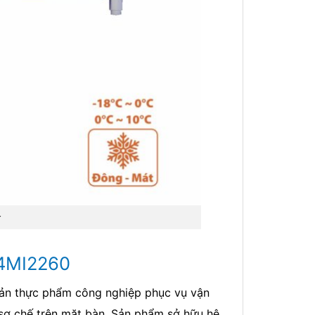
t
-4MI2260
ản thực phẩm công nghiệp phục vụ vận
sơ chế trên mặt bàn. Sản phẩm sở hữu hệ