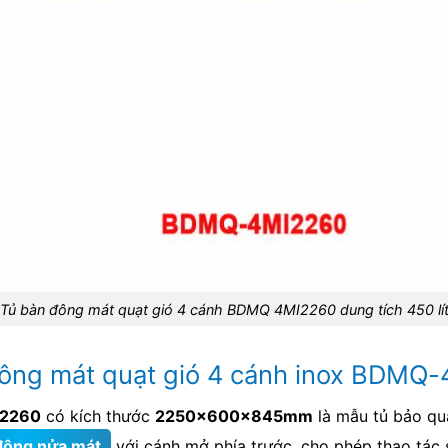
Tủ bàn đông mát quạt gió 4 cánh BDMQ 4MI2260 dung tích 450 lí
đông mát quạt gió 4 cánh inox BDMQ
2260
có kích thước
2250x600x845mm
là mẫu tủ bảo qu
đông nửa mát
với cánh mở phía trước, cho phép thao tác 