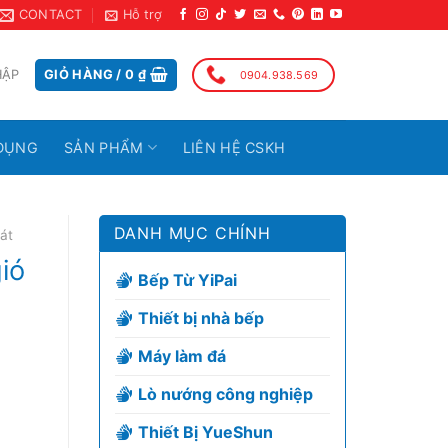
CONTACT
Hỗ trợ
HẬP
GIỎ HÀNG /
0
₫
0904.938.569
DỤNG
SẢN PHẨM
LIÊN HỆ CSKH
DANH MỤC CHÍNH
át
ió
Bếp Từ YiPai
Thiết bị nhà bếp
Máy làm đá
Lò nướng công nghiệp
Thiết Bị YueShun