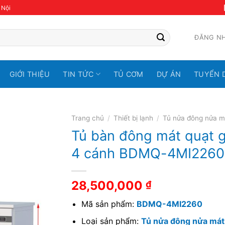
 Nội
ĐĂNG N
GIỚI THIỆU
TIN TỨC
TỦ CƠM
DỰ ÁN
TUYỂN 
Trang chủ
/
Thiết bị lạnh
/
Tủ nửa đông nửa m
Tủ bàn đông mát quạt g
4 cánh BDMQ-4MI2260
28,500,000
₫
Mã sản phẩm:
BDMQ-4MI2260
Loại sản phẩm:
Tủ nửa đông nửa mát