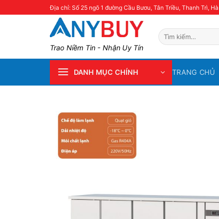
Skip
Địa chỉ: Số 25 ngõ 1 đường Cầu Bươu, Tân Triều, Thanh Trì, Hà
to
content
Tìm
kiếm:
Trao Niềm Tin - Nhận Uy Tín
TRANG CHỦ
DANH MỤC CHÍNH