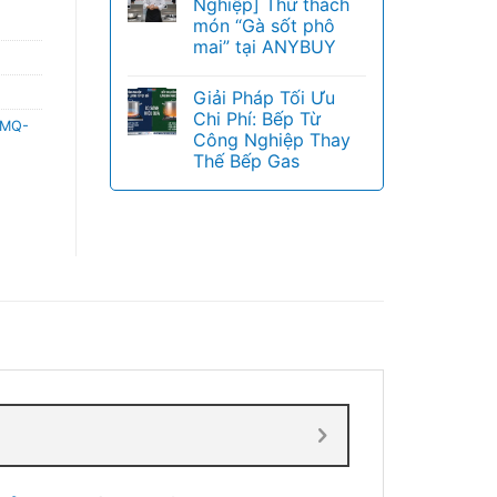
Nghiệp] Thử thách
món “Gà sốt phô
mai” tại ANYBUY
Giải Pháp Tối Ưu
Chi Phí: Bếp Từ
MQ-
Công Nghiệp Thay
Thế Bếp Gas