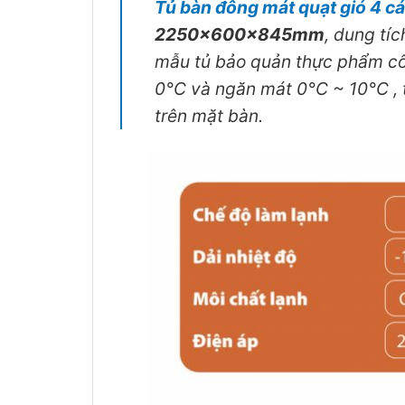
Tủ bàn đông mát quạt gió 4
2250x600x845mm
, dung tí
mẫu tủ bảo quản thực phẩm cô
0°C và ngăn mát 0°C ~ 10°C , 
trên mặt bàn.