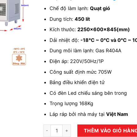
Chế độ làm lạnh:
Quạt gió
Dung tích:
450 lít
Kích thước:
2250x600x845(mm)
Dải nhiệt độ:
-18℃ ~ 0℃ và 0℃ ~ 
Dung môi làm lạnh: Gas R404A
Điện áp: 220V/50Hz/1P
Công suất định mức 705W
Bảng điều khiển điện tử
Có đèn Led chiếu sáng bên trong
Trọng lượng 168Kg
Láp ráp bởi nhà máy tại
Việt Nam
Tủ bàn đông mát quạt gió 4 cánh BDMQ-4M
THÊM VÀO GIỎ HÀN