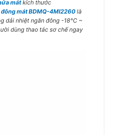
nửa mát
kích thước
 đông mát BDMQ-4MI2260
là
g dải nhiệt ngăn đông -18°C ~
gười dùng thao tác sơ chế ngay