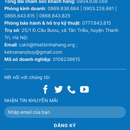
Tổng đài chăm sóc khách hàng:
0904.938.569
Phòng kinh doanh
: 0969.938.684 | 0903.228.661 |
0868.843.815 | 0868.843.825
Phòng bảo hành & hỗ trợ kỹ thuật
: 0777.843.815
Trụ sở
: 25/1 Đ.Cầu Bươu, xã Tân Triều, huyện Thanh
Trì, Hà Nội
Email
: cskh@thietbinhahang.org ;
ketoananybuy@gmail.com
Mã số doanh nghiệp
: 0106236615
Kết nối với chúng tôi
NHẬN TIN KHUYẾN MÃI