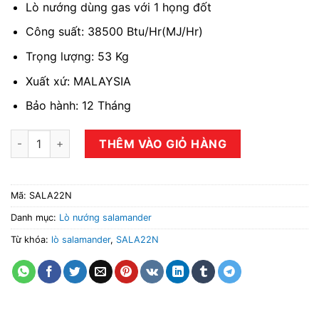
Lò nướng dùng gas với 1 họng đốt
Công suất: 38500 Btu/Hr(MJ/Hr)
Trọng lượng: 53 Kg
Xuất xứ: MALAYSIA
Bảo hành: 12 Tháng
Lò Salamander dùng gas SALA22N số lượng
THÊM VÀO GIỎ HÀNG
Mã:
SALA22N
Danh mục:
Lò nướng salamander
Từ khóa:
lò salamander
,
SALA22N