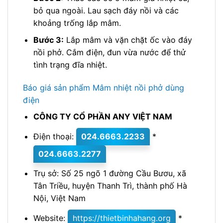
bỏ qua ngoài. Lau sạch đáy nồi và các
khoảng trống lắp mâm.
Bước 3:
Lắp mâm và vặn chặt ốc vào đáy
nồi phở. Cắm điện, đun vừa nước để thử
tình trạng đĩa nhiệt.
Báo giá sản phẩm Mâm nhiệt nồi phở dùng
điện
CÔNG TY CỔ PHẦN ANY VIỆT NAM
Điện thoại:
024.6663.2233
*
024.6663.2277
Trụ sở: Số 25 ngõ 1 đường Cầu Bươu, xã
Tân Triều, huyện Thanh Trì, thành phố Hà
Nội, Việt Nam
Website:
https://thietbinhahang.org
*