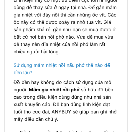
Linh kiện này có một ưu điểm cực lớn là người
dùng dễ thay sửa ở ngay tại nhà. Để gắn mâm
gia nhiệt với đáy nồi thì cần những ốc vít. Các
ốc này có thể được xoáy ra nhờ tua vít. Giá
sản phẩm khá rẻ, gần như bạn sẽ mua được ở
bất cứ nơi bán nồi phở nào. Vừa dễ mua vừa
dễ thay nên đĩa nhiệt của nồi phở làm rất
nhiều người hài lòng.
Sử dụng mâm nhiệt nồi nấu phở thế nào để
bền lâu?
Đồ bền hay không do cách sử dụng của mỗi
người.
Mâm gia nhiệt nồi phở
sở hữu độ bền
cao trong điều kiện dùng đúng như nhà sản
xuất khuyến cáo. Để bạn dùng linh kiện đạt
tuổi thọ cực đại, ANYBUY sẽ giúp bạn ghi nhớ
mấy điều cần chú ý.