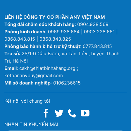
LIÊN HỆ CÔNG TY CỔ PHẦN ANY VIỆT NAM
Tổng đài chăm sóc khách hàng:
0904.938.569
Phòng kinh doanh
: 0969.938.684 | 0903.228.661 |
0868.843.815 | 0868.843.825
Phòng bảo hành & hỗ trợ kỹ thuật
: 0777.843.815
Trụ sở
: 25/1 Đ.Cầu Bươu, xã Tân Triều, huyện Thanh
Trì, Hà Nội
Email
: cskh@thietbinhahang.org ;
ketoananybuy@gmail.com
Mã số doanh nghiệp
: 0106236615
Kết nối với chúng tôi
NHẬN TIN KHUYẾN MÃI