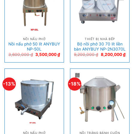
NỒI NẤU PHỞ
THIẾT BỊ NHÀ BẾP
Nồi nấu phở 50 lít ANYBUY
Bộ nồi phở 30 70 lít liền
NP-50L
bàn ANYBUY NP-2N3070L
3,600,000
₫
3,500,000
₫
9,200,000
₫
8,200,000
₫
-13%
-18%
NỒI NẤU PHỞ
NỒI TRÁNG BÁNH CUỐN