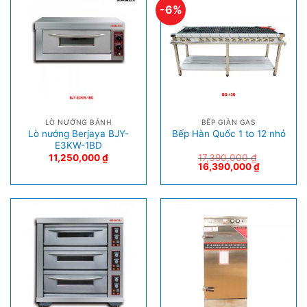
-6%
LÒ NƯỚNG BÁNH
BẾP GIÀN GAS
Lò nướng Berjaya BJY-
Bếp Hàn Quốc 1 to 12 nhỏ
E3KW-1BD
11,250,000
₫
17,390,000
₫
16,390,000
₫