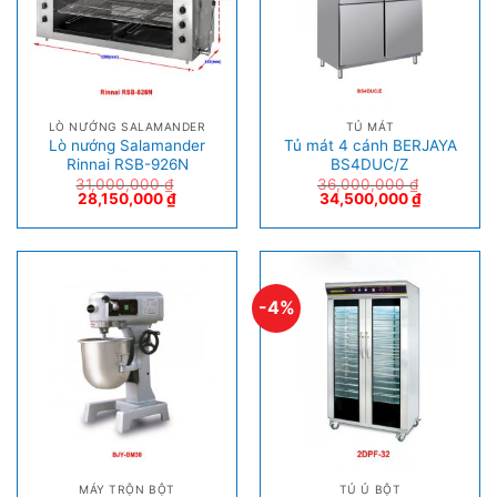
LÒ NƯỚNG SALAMANDER
TỦ MÁT
Lò nướng Salamander
Tủ mát 4 cánh BERJAYA
Rinnai RSB-926N
BS4DUC/Z
31,000,000
₫
36,000,000
₫
28,150,000
₫
34,500,000
₫
-4%
MÁY TRỘN BỘT
TỦ Ủ BỘT