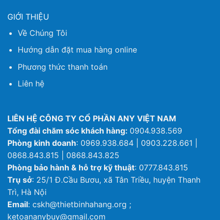
GIỚI THIỆU
Về Chúng Tôi
Hướng dẫn đặt mua hàng online
Phương thức thanh toán
Liên hệ
LIÊN HỆ CÔNG TY CỔ PHẦN ANY VIỆT NAM
Tổng đài chăm sóc khách hàng:
0904.938.569
Phòng kinh doanh
: 0969.938.684 | 0903.228.661 |
0868.843.815 | 0868.843.825
Phòng bảo hành & hỗ trợ kỹ thuật
: 0777.843.815
Trụ sở
: 25/1 Đ.Cầu Bươu, xã Tân Triều, huyện Thanh
Trì, Hà Nội
Email
: cskh@thietbinhahang.org ;
ketoananybuy@gmail.com