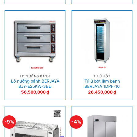
LÒ NƯỚNG BÁNH
TỦ Ủ BỘT
Lò nướng bánh BERJAYA
Tủ ủ bột làm bánh
BJY-E25KW-3BD
BERJAYA 1DPF-16
56,500,000
₫
26,450,000
₫
-9%
-4%