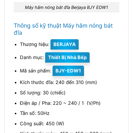
Máy hâm nóng bát đĩa Berjaya BJY EDW1
Thông số kỹ thuật Máy hâm nóng bát
đĩa
Thương hiệu:
BERJAYA
Danh mục:
Thiết Bị Nhà Bếp
Mã sản phẩm:
BJY-EDW1
Kích thước đĩa: 240 đến 310 (mm)
Số lượng: 30 (chiếc)
Điện áp / Pha: 220 ~ 240 / 1 (V/Ph)
Tần số: 50Hz
Công suất: 450 (W)