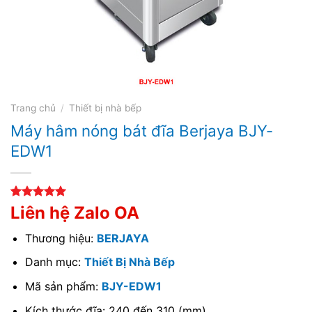
Trang chủ
/
Thiết bị nhà bếp
Máy hâm nóng bát đĩa Berjaya BJY-
EDW1
5.00
1
trên 5
Liên hệ Zalo OA
dựa trên
đánh giá
Thương hiệu:
BERJAYA
Danh mục:
Thiết Bị Nhà Bếp
Mã sản phẩm:
BJY-EDW1
Kích thước đĩa: 240 đến 310 (mm)