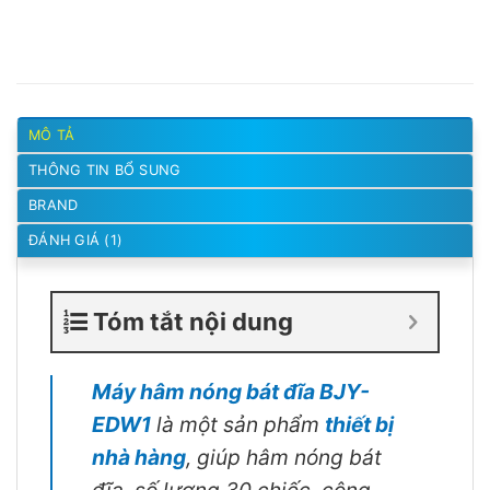
MÔ TẢ
THÔNG TIN BỔ SUNG
BRAND
ĐÁNH GIÁ (1)
Tóm tắt nội dung
Máy hâm nóng bát đĩa BJY-
EDW1
là một sản phẩm
thiết bị
nhà hàng
, giúp hâm nóng bát
đĩa, số lương 30 chiếc, công