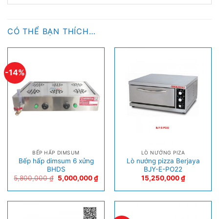
CÓ THỂ BẠN THÍCH…
-14%
BẾP HẤP DIMSUM
LÒ NƯỚNG PIZA
Bếp hấp dimsum 6 xửng
Lò nướng pizza Berjaya
BHDS
BJY-E-PO22
5,800,000
₫
5,000,000
₫
15,250,000
₫