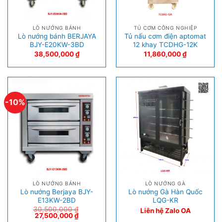
LÒ NƯỚNG BÁNH
TỦ CƠM CÔNG NGHIỆP
Lò nướng bánh BERJAYA
Tủ nấu cơm điện aptomat
BJY-E20KW-3BD
12 khay TCDHG-12K
38,500,000
₫
11,860,000
₫
-10%
LÒ NƯỚNG BÁNH
LÒ NƯỚNG GÀ
Lò nướng Berjaya BJY-
Lò nướng Gà Hàn Quốc
E13KW-2BD
LQG-KR
30,500,000
₫
Liên hệ Zalo OA
27,500,000
₫