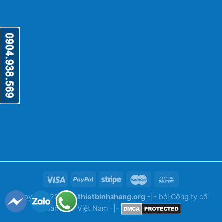
Copyright 2026 ©
thietbinhahang.org
-|- bởi
Công ty cổ
phần ANY Việt Nam
-|-