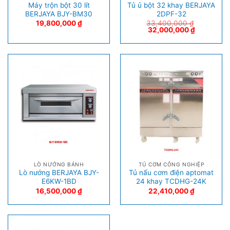
Máy trộn bột 30 lít
Tủ ủ bột 32 khay BERJAYA
BERJAYA BJY-BM30
2DPF-32
19,800,000
₫
33,400,000
₫
32,000,000
₫
LÒ NƯỚNG BÁNH
TỦ CƠM CÔNG NGHIỆP
Lò nướng BERJAYA BJY-
Tủ nấu cơm điện aptomat
E6KW-1BD
24 khay TCDHG-24K
16,500,000
₫
22,410,000
₫