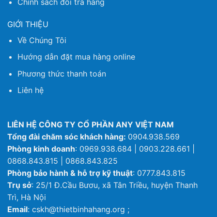
Chính sách đổi trả hàng
GIỚI THIỆU
Về Chúng Tôi
Hướng dẫn đặt mua hàng online
Phương thức thanh toán
Liên hệ
LIÊN HỆ CÔNG TY CỔ PHẦN ANY VIỆT NAM
Tổng đài chăm sóc khách hàng:
0904.938.569
Phòng kinh doanh
: 0969.938.684 | 0903.228.661 |
0868.843.815 | 0868.843.825
Phòng bảo hành & hỗ trợ kỹ thuật
: 0777.843.815
Trụ sở
: 25/1 Đ.Cầu Bươu, xã Tân Triều, huyện Thanh
Trì, Hà Nội
Email
: cskh@thietbinhahang.org ;