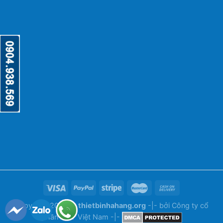
Copyright 2026 ©
thietbinhahang.org
-|- bởi
Công ty cổ
phần ANY Việt Nam
-|-