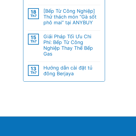
[Bếp Từ Công Nghiệp]
18
Th7
Thử thách món “Gà sốt
phô mai” tại ANYBUY
Giải Pháp Tối Ưu Chi
15
Th7
Phí: Bếp Từ Công
Nghiệp Thay Thế Bếp
Gas
Hướng dẫn cài đặt tủ
13
Th7
đông Berjaya