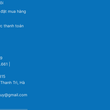
ôi
 đặt mua hàng
c thanh toán
69
.661 |
815
 Thanh Trì, Hà
ybuy@gmail.com