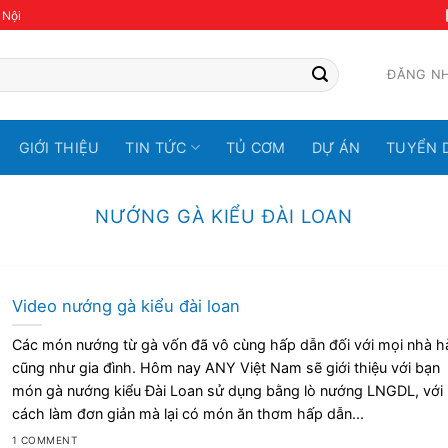
 Nội
ĐĂNG N
GIỚI THIỆU
TIN TỨC
TỦ CƠM
DỰ ÁN
TUYỂN 
NƯỚNG GÀ KIỂU ĐÀI LOAN
Video nướng gà kiểu đài loan
Các món nướng từ gà vốn đã vô cùng hấp dẫn đối với mọi nhà h
cũng như gia đình. Hôm nay ANY Việt Nam sẽ giới thiệu với bạn
món gà nướng kiểu Đài Loan sử dụng bằng lò nướng LNGDL, với
cách làm đơn giản mà lại có món ăn thơm hấp dẫn...
1 COMMENT