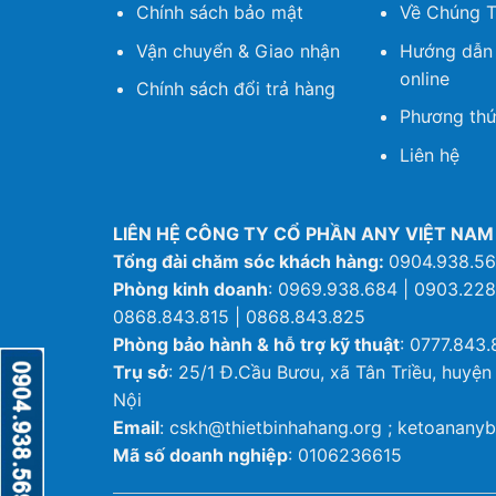
Chính sách bảo mật
Về Chúng T
Vận chuyển & Giao nhận
Hướng dẫn
online
Chính sách đổi trả hàng
Phương thứ
Liên hệ
LIÊN HỆ CÔNG TY CỔ PHẦN ANY VIỆT NAM
Tổng đài chăm sóc khách hàng:
0904.938.5
Phòng kinh doanh
: 0969.938.684 | 0903.228
0868.843.815 | 0868.843.825
Phòng bảo hành & hỗ trợ kỹ thuật
: 0777.843.
Trụ sở
: 25/1 Đ.Cầu Bươu, xã Tân Triều, huyện
Nội
Email
: cskh@thietbinhahang.org ; ketoanan
Mã số doanh nghiệp
: 0106236615