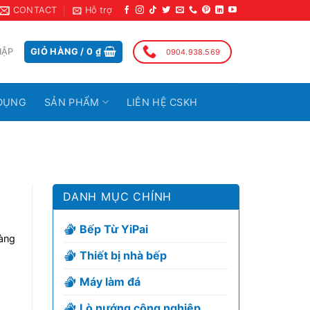
CONTACT
Hỗ trợ
HẬP
GIỎ HÀNG /
0
₫
0904.938.569
DỤNG
SẢN PHẨM
LIÊN HỆ CSKH
DANH MỤC CHÍNH
Bếp Từ YiPai
àng
Thiết bị nhà bếp
Máy làm đá
Lò nướng công nghiệp