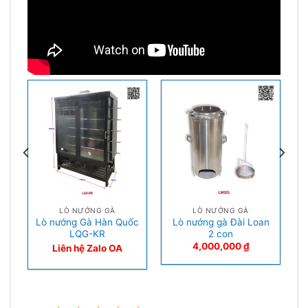
LÒ NƯỚNG GÀ
LÒ NƯỚNG GÀ
Lò nướng Gà Hàn Quốc
Lò nướng gà Đài Loan
LQG-KR
2 con
4,000,000
₫
Liên hệ Zalo OA