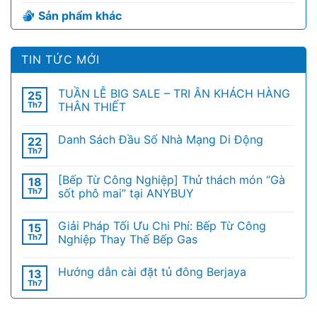
Sản phẩm khác
TIN TỨC MỚI
TUẦN LỄ BIG SALE – TRI ÂN KHÁCH HÀNG
25
Th7
THÂN THIẾT
Danh Sách Đầu Số Nhà Mạng Di Động
22
Th7
[Bếp Từ Công Nghiệp] Thử thách món “Gà
18
Th7
sốt phô mai” tại ANYBUY
Giải Pháp Tối Ưu Chi Phí: Bếp Từ Công
15
Th7
Nghiệp Thay Thế Bếp Gas
Hướng dẫn cài đặt tủ đông Berjaya
13
Th7