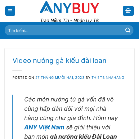
Skip
to
content
Trao Niềm Tin - Nhận Uy Tín
Tìm
kiếm:
Video nướng gà kiểu đài loan
POSTED ON
27 THÁNG MƯỜI HAI, 2023
BY
THIETBINHAHANG
Các món nướng từ gà vốn đã vô
cùng hấp dẫn đối với mọi nhà
hàng cũng như gia đình. Hôm nay
ANY Việt Nam
sẽ giới thiệu với
bạn món
gà nướng kiểu Đài Loan