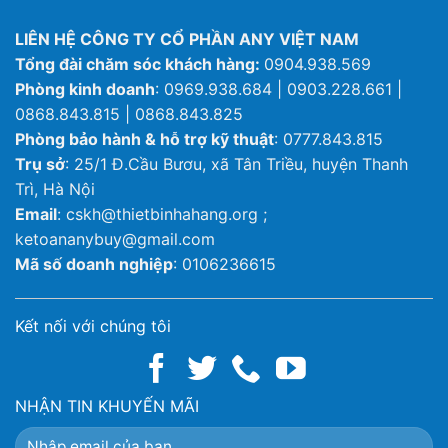
LIÊN HỆ CÔNG TY CỔ PHẦN ANY VIỆT NAM
Tổng đài chăm sóc khách hàng:
0904.938.569
Phòng kinh doanh
: 0969.938.684 | 0903.228.661 |
0868.843.815 | 0868.843.825
Phòng bảo hành & hỗ trợ kỹ thuật
: 0777.843.815
Trụ sở
: 25/1 Đ.Cầu Bươu, xã Tân Triều, huyện Thanh
Trì, Hà Nội
Email
: cskh@thietbinhahang.org ;
ketoananybuy@gmail.com
Mã số doanh nghiệp
: 0106236615
Kết nối với chúng tôi
NHẬN TIN KHUYẾN MÃI