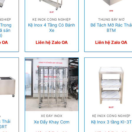
+
+
NGHIỆP
KỆ INOX CÔNG NGHIỆP
THÙNG BẪY MỠ
 Trong
Kệ Inox 4 Tầng Có Bánh
Bể Tách Mỡ Rác Thả
ã sản
Xe
BTM
)
o OA
Liên hệ Zalo OA
Liên hệ Zalo OA
+
+
A
XE ĐẨY INOX
KỆ INOX CÔNG NGHIỆP
 Thải
Xe Đẩy Khay Cơm
Kệ Inox 3 tầng KI-3T
GRT