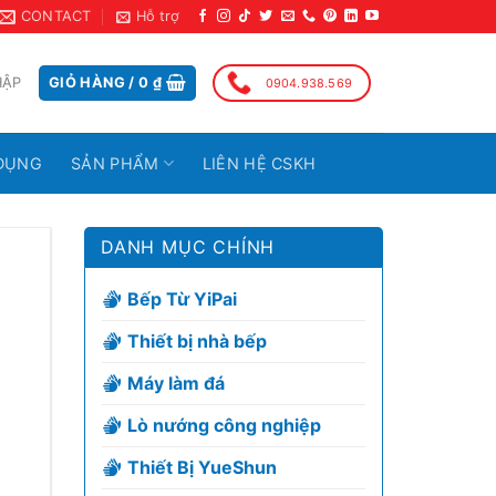
CONTACT
Hỗ trợ
HẬP
GIỎ HÀNG /
0
₫
0904.938.569
DỤNG
SẢN PHẨM
LIÊN HỆ CSKH
DANH MỤC CHÍNH
Bếp Từ YiPai
Thiết bị nhà bếp
Máy làm đá
Lò nướng công nghiệp
Thiết Bị YueShun