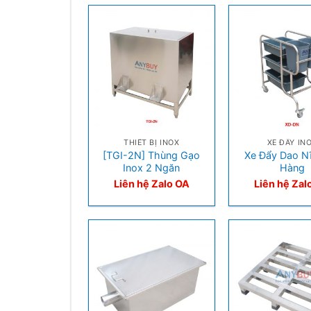
+
+
THIẾT BỊ INOX
XE ĐẨY IN
[TGI-2N] Thùng Gạo
Xe Đẩy Dao N
Inox 2 Ngăn
Hàng
Liên hệ Zalo OA
Liên hệ Zal