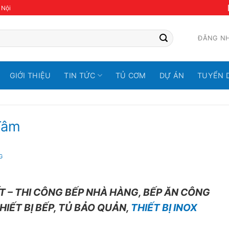
 Nội
ĐĂNG N
GIỚI THIỆU
TIN TỨC
TỦ CƠM
DỰ ÁN
TUYỂN 
Tâm
G
ẤT – THI CÔNG BẾP NHÀ HÀNG, BẾP ĂN CÔNG
HIẾT BỊ BẾP, TỦ BẢO QUẢN,
THIẾT BỊ INOX