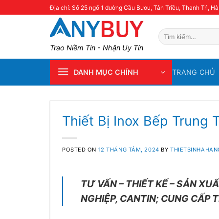
Skip
Địa chỉ: Số 25 ngõ 1 đường Cầu Bươu, Tân Triều, Thanh Trì, Hà
to
content
Tìm
kiếm:
Trao Niềm Tin - Nhận Uy Tín
TRANG CHỦ
DANH MỤC CHÍNH
Thiết Bị Inox Bếp Trung 
POSTED ON
12 THÁNG TÁM, 2024
BY
THIETBINHAHAN
TƯ VẤN – THIẾT KẾ – SẢN XU
NGHIỆP, CANTIN; CUNG CẤP T