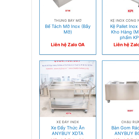
+
+
THÙNG BẪY MỠ
KỆ INOX CÔNG 
Bể Tách Mỡ Inox (Bẫy
Kệ Pallet Inox
Mỡ)
Kho Hàng (M
phẩm KPI
Liên hệ Zalo OA
Liên hệ Zal
+
+
XE ĐẨY INOX
CHẬU RỬ
Xe Đẩy Thức Ăn
Bàn Gom Rác
ANYBUY XDTA
ANYBUY B