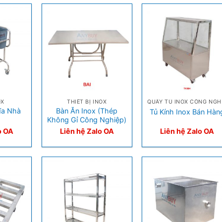
+
+
OX
THIẾT BỊ INOX
QUẦ
ĩa Nhà
Bàn Ăn Inox (Thép
Tủ Kính Inox Bán Hàn
Không Gỉ Công Nghiệp)
o OA
Liên hệ Zalo OA
Liên hệ Zalo OA