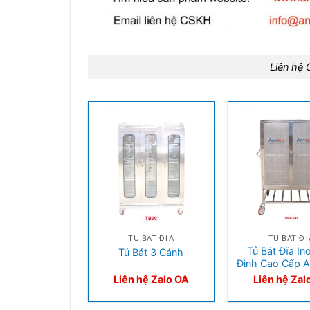
Liên hệ
+
+
TỦ BÁT ĐĨA
TỦ BÁT ĐĨ
Tủ Bát Đĩa In
Tủ Bát 3 Cánh
Đình Cao Cấp
Liên hệ Zalo OA
Liên hệ Zal