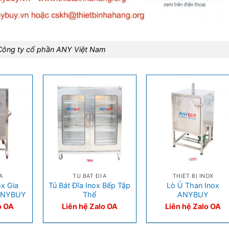
 Công ty cổ phần ANY Việt Nam
+
+
A
TỦ BÁT ĐĨA
THIẾT BỊ INOX
ox Gia
Tủ Bát Đĩa Inox Bếp Tập
Lò Ủ Than Inox
 ANYBUY
Thể
ANYBUY
o OA
Liên hệ Zalo OA
Liên hệ Zalo OA