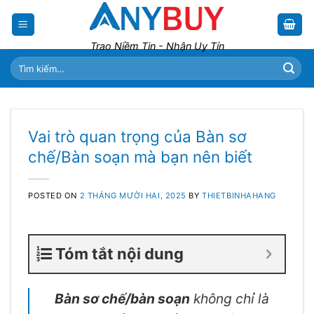
Skip
to
content
Trao Niềm Tin - Nhận Uy Tín
Tìm
kiếm:
Vai trò quan trọng của Bàn sơ
chế/Bàn soạn mà bạn nên biết
POSTED ON
2 THÁNG MƯỜI HAI, 2025
BY
THIETBINHAHANG
Tóm tắt nội dung
Bàn sơ chế/bàn soạn
không chỉ là