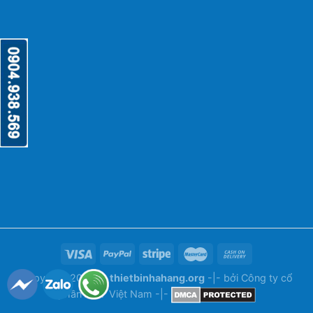
Copyright 2026 ©
thietbinhahang.org
-|- bởi
Công ty cổ
phần ANY Việt Nam
-|-