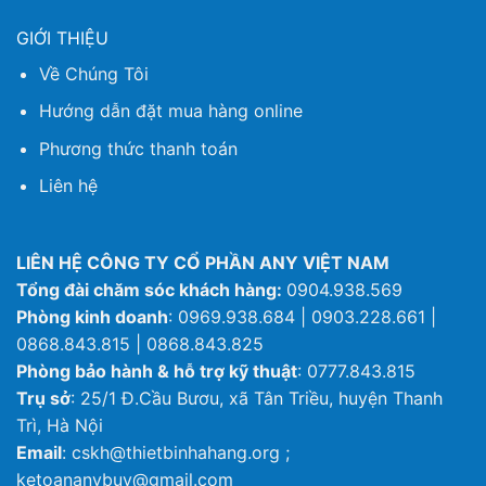
GIỚI THIỆU
Về Chúng Tôi
Hướng dẫn đặt mua hàng online
Phương thức thanh toán
Liên hệ
LIÊN HỆ CÔNG TY CỔ PHẦN ANY VIỆT NAM
Tổng đài chăm sóc khách hàng:
0904.938.569
Phòng kinh doanh
: 0969.938.684 | 0903.228.661 |
0868.843.815 | 0868.843.825
Phòng bảo hành & hỗ trợ kỹ thuật
: 0777.843.815
Trụ sở
: 25/1 Đ.Cầu Bươu, xã Tân Triều, huyện Thanh
Trì, Hà Nội
Email
: cskh@thietbinhahang.org ;
ketoananybuy@gmail.com